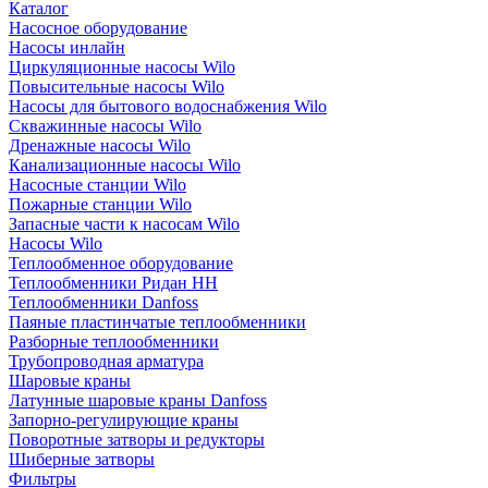
Каталог
Насосное оборудование
Насосы инлайн
Циркуляционные насосы Wilo
Повысительные насосы Wilo
Насосы для бытового водоснабжения Wilo
Скважинные насосы Wilo
Дренажные насосы Wilo
Канализационные насосы Wilo
Насосные станции Wilo
Пожарные станции Wilo
Запасные части к насосам Wilo
Насосы Wilo
Теплообменное оборудование
Теплообменники Ридан НН
Теплообменники Danfoss
Паяные пластинчатые теплообменники
Разборные теплообменники
Трубопроводная арматура
Шаровые краны
Латунные шаровые краны Danfoss
Запорно-регулирующие краны
Поворотные затворы и редукторы
Шиберные затворы
Фильтры