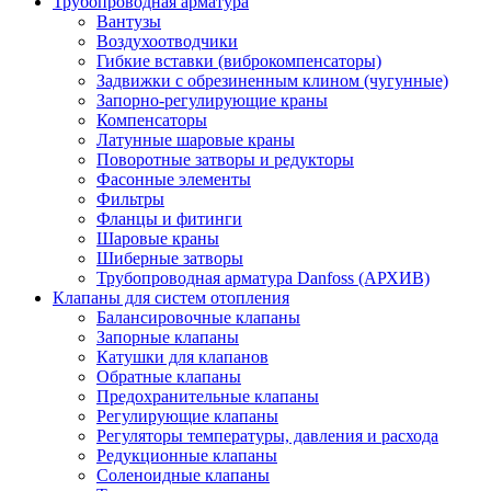
Трубопроводная арматура
Вантузы
Воздухоотводчики
Гибкие вставки (виброкомпенсаторы)
Задвижки с обрезиненным клином (чугунные)
Запорно-регулирующие краны
Компенсаторы
Латунные шаровые краны
Поворотные затворы и редукторы
Фасонные элементы
Фильтры
Фланцы и фитинги
Шаровые краны
Шиберные затворы
Трубопроводная арматура Danfoss (АРХИВ)
Клапаны для систем отопления
Балансировочные клапаны
Запорные клапаны
Катушки для клапанов
Обратные клапаны
Предохранительные клапаны
Регулирующие клапаны
Регуляторы температуры, давления и расхода
Редукционные клапаны
Соленоидные клапаны