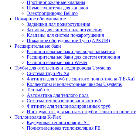
Противопожарные клапаны
Шумоглушители для каналов
Электроприводы Belimo
Пожарное оборудование
Задвижки для пожаротушения
Затворы для систем пожаротушения
Клапаны для систем пожаротушения
Пожарное оборудование Tyco (АРХИВ)
Расширительные баки
Расширительные баки для водоснабжения
Расширительные баки для систем отопления
Расширительные баки Wester
Трубы для отопления и водопровода Usystems
Система труб PE-Xa
Фитинги для труб из сшитого полиэтилена (PE-Xa)
Коллекторы и коллекторные шкафы Usystems
Теплый пол
Автоматика для теплого пола
Система теплоизолированных труб
Фитинги для теплоизолированных труб
Инструменты для монтажа труб из сшитого полиэт
Теплоизоляция K-Flex
Каучуковая теплоизоляция ST
Полиэтиленовая теплоизоляция PE