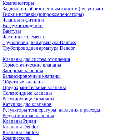
Компенсаторы
Задвижки с обрезиненным клином (чугунные)
Гибкие вставки (виброкомпенсаторы)
Фланцы и фитинги
Воздухоотводчики
Вантузы
Фасонные элементы
Трубопроводная арматура Danfoss
Трубопроводная арматура Dendor
...
Клапаны для систем отопления
Термостатические клапаны
Запорные клапаны
Балансировочные клапаны
Обратные клапаны
Предохранительные клапаны
Соленоидные клапаны
Регулирующие клапаны
Катушки для клапанов
Регуляторы температуры, давления и расхода
Редукционные клапаны
Клапаны Ридан
Клапаны Dendor
Клапаны Danfoss
Компрессоры