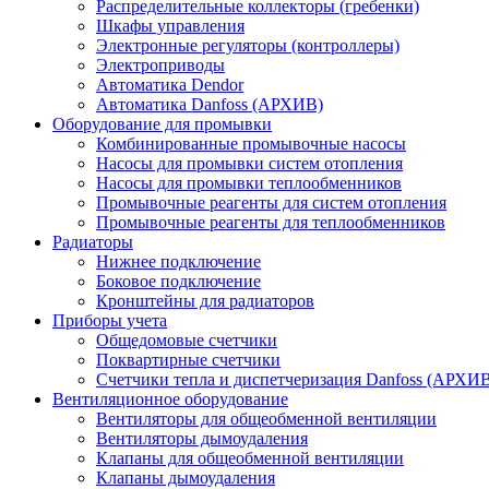
Распределительные коллекторы (гребенки)
Шкафы управления
Электронные регуляторы (контроллеры)
Электроприводы
Автоматика Dendor
Автоматика Danfoss (АРХИВ)
Оборудование для промывки
Комбинированные промывочные насосы
Насосы для промывки систем отопления
Насосы для промывки теплообменников
Промывочные реагенты для систем отопления
Промывочные реагенты для теплообменников
Радиаторы
Нижнее подключение
Боковое подключение
Кронштейны для радиаторов
Приборы учета
Общедомовые счетчики
Поквартирные счетчики
Счетчики тепла и диспетчеризация Danfoss (АРХИ
Вентиляционное оборудование
Вентиляторы для общеобменной вентиляции
Вентиляторы дымоудаления
Клапаны для общеобменной вентиляции
Клапаны дымоудаления