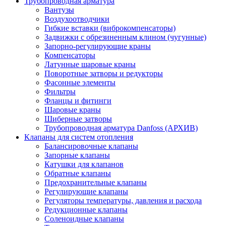
Трубопроводная арматура
Вантузы
Воздухоотводчики
Гибкие вставки (виброкомпенсаторы)
Задвижки с обрезиненным клином (чугунные)
Запорно-регулирующие краны
Компенсаторы
Латунные шаровые краны
Поворотные затворы и редукторы
Фасонные элементы
Фильтры
Фланцы и фитинги
Шаровые краны
Шиберные затворы
Трубопроводная арматура Danfoss (АРХИВ)
Клапаны для систем отопления
Балансировочные клапаны
Запорные клапаны
Катушки для клапанов
Обратные клапаны
Предохранительные клапаны
Регулирующие клапаны
Регуляторы температуры, давления и расхода
Редукционные клапаны
Соленоидные клапаны