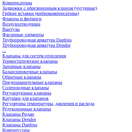
Компенсаторы
Задвижки с обрезиненным клином (чугунные)
Гибкие вставки (виброкомпенсаторы)
Фланцы и фитинги
Воздухоотводчики
Вантузы
Фасонные элементы
Трубопроводная арматура Danfoss
Трубопроводная арматура Dendor
...
Клапаны для систем отопления
Термостатические клапаны
Запорные клапаны
Балансировочные клапаны
Обратные клапаны
Предохранительные клапаны
Соленоидные клапаны
Регулирующие клапаны
Катушки для клапанов
Регуляторы температуры, давления и расхода
Редукционные клапаны
Клапаны Ридан
Клапаны Dendor
Клапаны Danfoss
Компрессоры