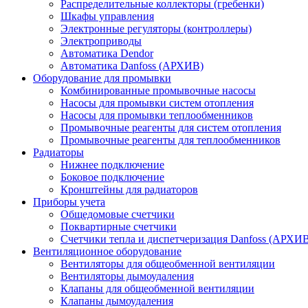
Распределительные коллекторы (гребенки)
Шкафы управления
Электронные регуляторы (контроллеры)
Электроприводы
Автоматика Dendor
Автоматика Danfoss (АРХИВ)
Оборудование для промывки
Комбинированные промывочные насосы
Насосы для промывки систем отопления
Насосы для промывки теплообменников
Промывочные реагенты для систем отопления
Промывочные реагенты для теплообменников
Радиаторы
Нижнее подключение
Боковое подключение
Кронштейны для радиаторов
Приборы учета
Общедомовые счетчики
Поквартирные счетчики
Счетчики тепла и диспетчеризация Danfoss (АРХИ
Вентиляционное оборудование
Вентиляторы для общеобменной вентиляции
Вентиляторы дымоудаления
Клапаны для общеобменной вентиляции
Клапаны дымоудаления