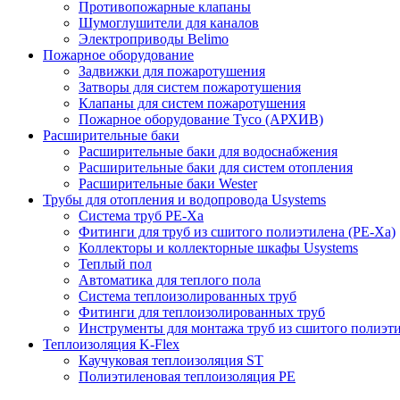
Противопожарные клапаны
Шумоглушители для каналов
Электроприводы Belimo
Пожарное оборудование
Задвижки для пожаротушения
Затворы для систем пожаротушения
Клапаны для систем пожаротушения
Пожарное оборудование Tyco (АРХИВ)
Расширительные баки
Расширительные баки для водоснабжения
Расширительные баки для систем отопления
Расширительные баки Wester
Трубы для отопления и водопровода Usystems
Система труб PE-Xa
Фитинги для труб из сшитого полиэтилена (PE-Xa)
Коллекторы и коллекторные шкафы Usystems
Теплый пол
Автоматика для теплого пола
Система теплоизолированных труб
Фитинги для теплоизолированных труб
Инструменты для монтажа труб из сшитого полиэт
Теплоизоляция K-Flex
Каучуковая теплоизоляция ST
Полиэтиленовая теплоизоляция PE