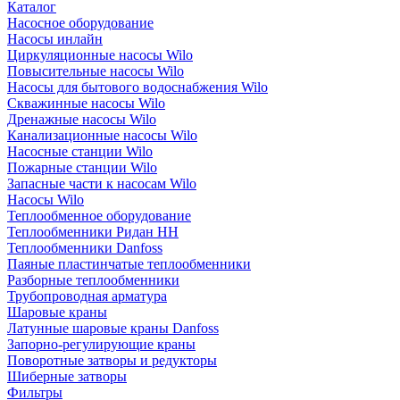
Каталог
Насосное оборудование
Насосы инлайн
Циркуляционные насосы Wilo
Повысительные насосы Wilo
Насосы для бытового водоснабжения Wilo
Скважинные насосы Wilo
Дренажные насосы Wilo
Канализационные насосы Wilo
Насосные станции Wilo
Пожарные станции Wilo
Запасные части к насосам Wilo
Насосы Wilo
Теплообменное оборудование
Теплообменники Ридан НН
Теплообменники Danfoss
Паяные пластинчатые теплообменники
Разборные теплообменники
Трубопроводная арматура
Шаровые краны
Латунные шаровые краны Danfoss
Запорно-регулирующие краны
Поворотные затворы и редукторы
Шиберные затворы
Фильтры