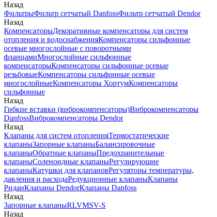
Назад
Фильтры
Фильтр сетчатый Danfoss
Фильтр сетчатый Dendor
Назад
Компенсаторы
Декоративные компенсаторы для систем
отопления и водоснабжения
Компенсаторы сильфонные
осевые многослойные с поворотными
фланцами
Многослойные сильфонные
компенсаторы
Компенсаторы сильфонные осевые
резьбовые
Компенсаторы сильфонные осевые
многослойные
Компенсаторы Хортум
Компенсаторы
сильфонные
Назад
Гибкие вставки (виброкомпенсаторы)
Виброкомпенсаторы
Danfoss
Виброкомпенсаторы Dendor
Назад
Клапаны для систем отопления
Термостатические
клапаны
Запорные клапаны
Балансировочные
клапаны
Обратные клапаны
Предохранительные
клапаны
Соленоидные клапаны
Регулирующие
клапаны
Катушки для клапанов
Регуляторы температуры,
давления и расхода
Редукционные клапаны
Клапаны
Ридан
Клапаны Dendor
Клапаны Danfoss
Назад
Запорные клапаны
RLV
MSV-S
Назад