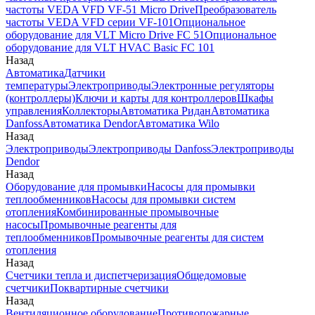
частоты VEDA VFD VF-51 Micro Drive
Преобразователь
частоты VEDA VFD серии VF-101
Опциональное
оборудование для VLT Micro Drive FC 51
Опциональное
оборудование для VLT HVAC Basic FC 101
Назад
Автоматика
Датчики
температуры
Электроприводы
Электронные регуляторы
(контроллеры)
Ключи и карты для контроллеров
Шкафы
управления
Коллекторы
Автоматика Ридан
Автоматика
Danfoss
Автоматика Dendor
Автоматика Wilo
Назад
Электроприводы
Электроприводы Danfoss
Электроприводы
Dendor
Назад
Оборудование для промывки
Насосы для промывки
теплообменников
Насосы для промывки систем
отопления
Комбинированные промывочные
насосы
Промывочные реагенты для
теплообменников
Промывочные реагенты для систем
отопления
Назад
Счетчики тепла и диспетчеризация
Общедомовые
счетчики
Поквартирные счетчики
Назад
Вентиляционное оборудование
Противопожарные