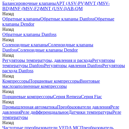
Балансировочные клапаны
APT (ASV-PV)
MVT (MSV-
BD)
MNF (MSV-F2)
MNT (USV-I)
AB-QM
Назад
Обратные клапаны
Обратные клапаны Danfoss
Обратные
клапаны Dendor
Назад
Обратные клапаны Danfoss
Назад
Соленоидные клапаны
Соленоидные клапаны
Danfoss
Соленоидные клапаны Dendor
Назад
Регуляторы температуры, давления и расхода
Регуляторы
температуры Danfoss
Регуляторы давления Danfoss
Регуляторы
расхода Danfoss
Назад
Компрессоры
Поршневые компрессоры
Винтовые
маслозаполненные компрессоры
Назад
Поршневые компрессоры
Серия Remeza
Серия Fiac
Назад
Промышленная автоматика
Преобразователи давления
Реле
давления
Реле дифференциальное
Датчики температуры
Реле
температуры
Назад
Частотные преобразователи VEDA MC
Преобразователь