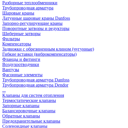
Разборные теплообменники
Трубопроводная арматура
Шаровые краны
Латунные шаровые краны Danfoss
Запорно-регулирующие краны
Поворотные затворы и редукторы
Шиберные затворы
Фильтры
Компенсаторы
Задвижки с обрезиненным клином (чугунные)
Гибкие вставки (виброкомпенсаторы)
Фланцы и фитинги
Воздухоотводчики
Вантузы
Фасонные элементы
Трубопроводная арматура Danfoss
Трубопроводная арматура Dendor
...
Клапаны для систем отопления
Термостатические клапаны
Запорные клапаны
Балансировочные клапаны
Обратные клапаны
Предохранительные клапаны
Соленоидные клапаны