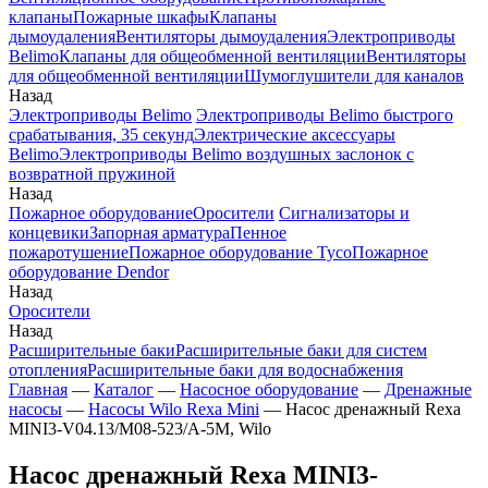
клапаны
Пожарные шкафы
Клапаны
дымоудаления
Вентиляторы дымоудаления
Электроприводы
Belimo
Клапаны для общеобменной вентиляции
Вентиляторы
для общеобменной вентиляции
Шумоглушители для каналов
Назад
Электроприводы Belimo
Электроприводы Belimo быстрого
срабатывания, 35 секунд
Электрические аксессуары
Belimo
Электроприводы Belimo воздушных заслонок c
возвратной пружиной
Назад
Пожарное оборудование
Оросители
Сигнализаторы и
концевики
Запорная арматура
Пенное
пожаротушение
Пожарное оборудование Tyco
Пожарное
оборудование Dendor
Назад
Оросители
Назад
Расширительные баки
Расширительные баки для систем
отопления
Расширительные баки для водоснабжения
Главная
—
Каталог
—
Насосное оборудование
—
Дренажные
насосы
—
Насосы Wilo Rexa Mini
—
Насос дренажный Rexa
MINI3-V04.13/M08-523/A-5M, Wilo
Насос дренажный Rexa MINI3-