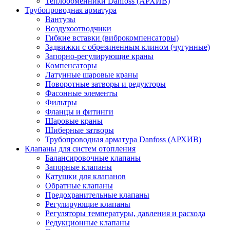
Теплообменники Danfoss (АРХИВ)
Трубопроводная арматура
Вантузы
Воздухоотводчики
Гибкие вставки (виброкомпенсаторы)
Задвижки с обрезиненным клином (чугунные)
Запорно-регулирующие краны
Компенсаторы
Латунные шаровые краны
Поворотные затворы и редукторы
Фасонные элементы
Фильтры
Фланцы и фитинги
Шаровые краны
Шиберные затворы
Трубопроводная арматура Danfoss (АРХИВ)
Клапаны для систем отопления
Балансировочные клапаны
Запорные клапаны
Катушки для клапанов
Обратные клапаны
Предохранительные клапаны
Регулирующие клапаны
Регуляторы температуры, давления и расхода
Редукционные клапаны