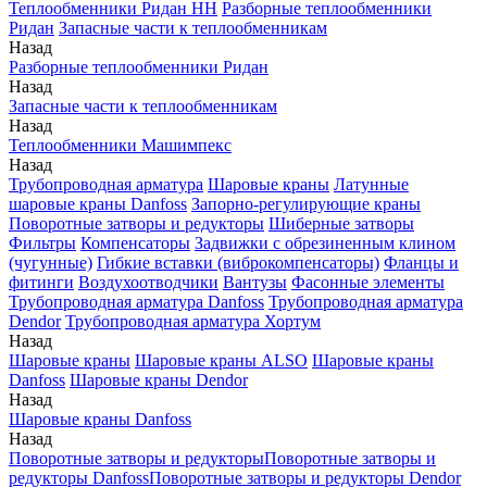
Теплообменники Ридан НН
Разборные теплообменники
Ридан
Запасные части к теплообменникам
Назад
Разборные теплообменники Ридан
Назад
Запасные части к теплообменникам
Назад
Теплообменники Машимпекс
Назад
Трубопроводная арматура
Шаровые краны
Латунные
шаровые краны Danfoss
Запорно-регулирующие краны
Поворотные затворы и редукторы
Шиберные затворы
Фильтры
Компенсаторы
Задвижки с обрезиненным клином
(чугунные)
Гибкие вставки (виброкомпенсаторы)
Фланцы и
фитинги
Воздухоотводчики
Вантузы
Фасонные элементы
Трубопроводная арматура Danfoss
Трубопроводная арматура
Dendor
Трубопроводная арматура Хортум
Назад
Шаровые краны
Шаровые краны ALSO
Шаровые краны
Danfoss
Шаровые краны Dendor
Назад
Шаровые краны Danfoss
Назад
Поворотные затворы и редукторы
Поворотные затворы и
редукторы Danfoss
Поворотные затворы и редукторы Dendor