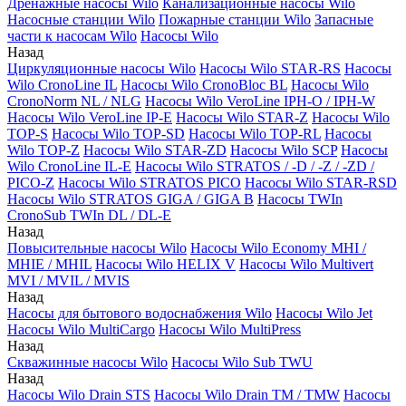
Дренажные насосы Wilo
Канализационные насосы Wilo
Насосные станции Wilo
Пожарные станции Wilo
Запасные
части к насосам Wilo
Насосы Wilo
Назад
Циркуляционные насосы Wilo
Насосы Wilo STAR-RS
Насосы
Wilo CronoLine IL
Насосы Wilo CronoBloc BL
Насосы Wilo
CronoNorm NL / NLG
Насосы Wilo VeroLine IPH-O / IPH-W
Насосы Wilo VeroLine IP-E
Насосы Wilo STAR-Z
Насосы Wilo
TOP-S
Насосы Wilo TOP-SD
Насосы Wilo TOP-RL
Насосы
Wilo TOP-Z
Насосы Wilo STAR-ZD
Насосы Wilo SCP
Насосы
Wilo CronoLine IL-E
Насосы Wilo STRATOS / -D / -Z / -ZD /
PICO-Z
Насосы Wilo STRATOS PICO
Насосы Wilo STAR-RSD
Насосы Wilo STRATOS GIGA / GIGA B
Насосы TWIn
CronoSub TWIn DL / DL-E
Назад
Повысительные насосы Wilo
Насосы Wilo Economy MHI /
MHIE / MHIL
Насосы Wilo HELIX V
Насосы Wilo Multivert
MVI / MVIL / MVIS
Назад
Насосы для бытового водоснабжения Wilo
Насосы Wilo Jet
Насосы Wilo MultiCargo
Насосы Wilo MultiPress
Назад
Скважинные насосы Wilo
Насосы Wilo Sub TWU
Назад
Насосы Wilo Drain STS
Насосы Wilo Drain TM / TMW
Насосы