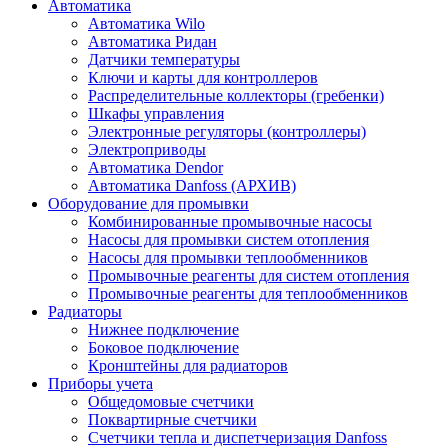
Автоматика
Автоматика Wilo
Автоматика Ридан
Датчики температуры
Ключи и карты для контроллеров
Распределительные коллекторы (гребенки)
Шкафы управления
Электронные регуляторы (контроллеры)
Электроприводы
Автоматика Dendor
Автоматика Danfoss (АРХИВ)
Оборудование для промывки
Комбинированные промывочные насосы
Насосы для промывки систем отопления
Насосы для промывки теплообменников
Промывочные реагенты для систем отопления
Промывочные реагенты для теплообменников
Радиаторы
Нижнее подключение
Боковое подключение
Кронштейны для радиаторов
Приборы учета
Общедомовые счетчики
Поквартирные счетчики
Счетчики тепла и диспетчеризация Danfoss