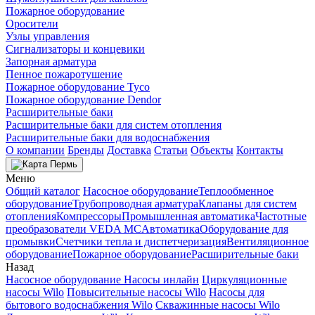
Пожарное оборудование
Оросители
Узлы управления
Сигнализаторы и концевики
Запорная арматура
Пенное пожаротушение
Пожарное оборудование Tyco
Пожарное оборудование Dendor
Расширительные баки
Расширительные баки для систем отопления
Расширительные баки для водоснабжения
О компании
Бренды
Доставка
Статьи
Объекты
Контакты
Пермь
Меню
Общий каталог
Насосное оборудование
Теплообменное
оборудование
Трубопроводная арматура
Клапаны для систем
отопления
Компрессоры
Промышленная автоматика
Частотные
преобразователи VEDA MC
Автоматика
Оборудование для
промывки
Счетчики тепла и диспетчеризация
Вентиляционное
оборудование
Пожарное оборудование
Расширительные баки
Назад
Насосное оборудование
Насосы инлайн
Циркуляционные
насосы Wilo
Повысительные насосы Wilo
Насосы для
бытового водоснабжения Wilo
Скважинные насосы Wilo