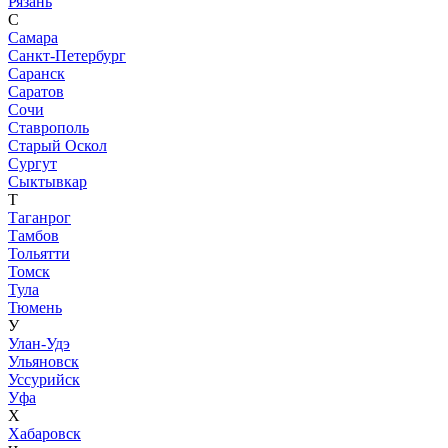
Рязань
С
Самара
Санкт-Петербург
Саранск
Саратов
Сочи
Ставрополь
Старый Оскол
Сургут
Сыктывкар
Т
Таганрог
Тамбов
Тольятти
Томск
Тула
Тюмень
У
Улан-Удэ
Ульяновск
Уссурийск
Уфа
Х
Хабаровск