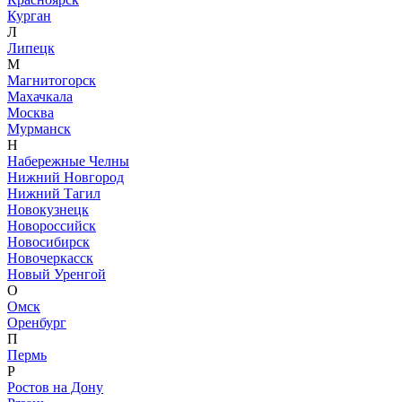
Курган
Л
Липецк
М
Магнитогорск
Махачкала
Москва
Мурманск
Н
Набережные Челны
Нижний Новгород
Нижний Тагил
Новокузнецк
Новороссийск
Новосибирск
Новочеркасск
Новый Уренгой
О
Омск
Оренбург
П
Пермь
Р
Ростов на Дону