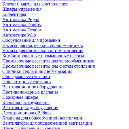
Ключи и карты для контроллеров
Шкафы управления
Коллекторы
Автоматика Ридан
Автоматика Danfoss
Автоматика Dendor
Автоматика Wilo
Оборудование для промывки
Насосы для промывки теплообменников
Насосы для промывки систем отопления
Комбинированные промывочные насосы
Промывочные реагенты для теплообменников
Промывочные реагенты для систем отопления
Счетчики тепла и диспетчеризация
Общедомовые счетчики
Поквартирные счетчики
Вентиляционное оборудование
Противопожарные клапаны
Пожарные шкафы
Клапаны дымоудаления
Вентиляторы дымоудаления
Электроприводы Belimo
Клапаны для общеобменной вентиляции
Вентиляторы для общеобменной вентиляции
Шумоглушители для каналов