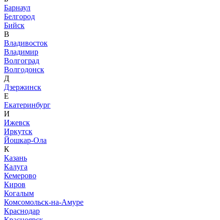
Барнаул
Белгород
Бийск
В
Владивосток
Владимир
Волгоград
Волгодонск
Д
Дзержинск
Е
Екатеринбург
И
Ижевск
Иркутск
Йошкар-Ола
К
Казань
Калуга
Кемерово
Киров
Когалым
Комсомольск-на-Амуре
Краснодар
Красноярск