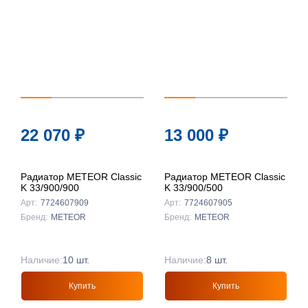
По цене ↑
По цене ↓
По названию
↑
По названию
22 070
₽
13 000
₽
↓
Радиатор METEOR Classic
Радиатор METEOR Classic
K 33/900/900
K 33/900/500
Арт:
7724607909
Арт:
7724607905
Бренд:
METEOR
Бренд:
METEOR
Наличие:
10 шт.
Наличие:
8 шт.
Купить
Купить