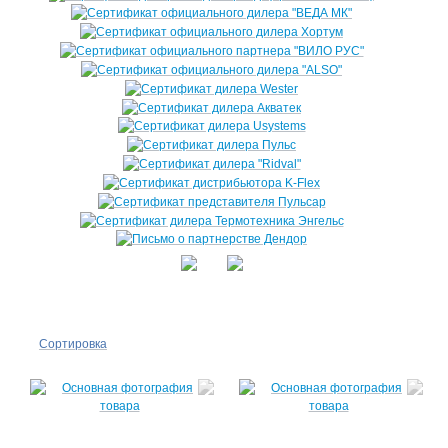
Сортировка
По
популярности