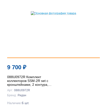
9 700
₽
088U0972R Комплект
коллекторов SSM-2R set с
кронштейнами, 2 контура,
Ридан
Арт:
088U0972R
Бренд:
Ридан
Наличие:
6 шт.