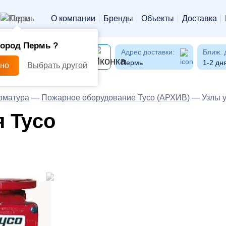
Пермь
О компании
Бренды
Объекты
Доставка
город Пермь ?
Адрес доставки:
Ближ. 
Пермь
1-2 дн
рно
Выбрать другой
рматура
—
Пожарное оборудование Tyco (АРХИВ)
—
Узлы 
 Tyco