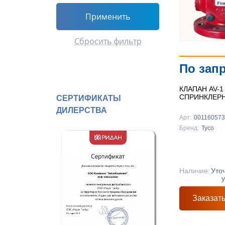
Применить
Сбросить фильтр
По зап
КЛАПАН AV-1
СПРИНКЛЕР
СЕРТИФИКАТЫ
ДИЛЕРСТВА
Арт:
00116057
Бренд:
Tyco
Наличие:
Уто
Заказат