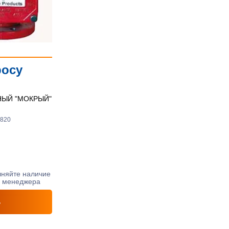
росу
НЫЙ "МОКРЫЙ"
3820
чняйте наличие
у менеджера
ь