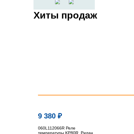
Хиты продаж
9 380
₽
060L112066R Реле
температуры KP80R, Ридан