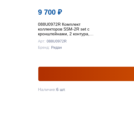
9 700
₽
088U0972R Комплект
коллекторов SSM-2R set с
кронштейнами, 2 контура,
Ридан
Арт:
088U0972R
Бренд:
Ридан
Наличие:
6 шт.