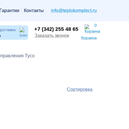
Гарантии
Контакты
info@teplokomplect.ru
0
+7 (342) 255 48 65
доставка:
Заказать звонок
я
Корзина
управления Tyco
Сортировка
По
популярности