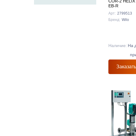
COR-2 HELIX 
EB-R
Арт:
2799513
Бренд:
Wilo
Наличие:
На 
пр
Заказат