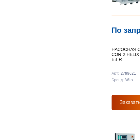
По зап
НАСОСНАЯ С
COR-2 HELIX
EB-R
Арт:
2799621
Бренд:
Wilo
Заказат