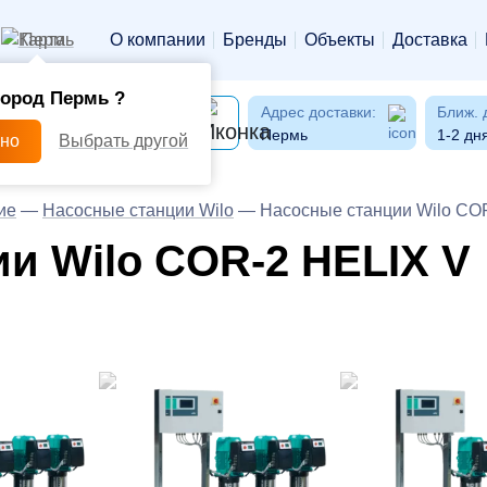
Пермь
О компании
Бренды
Объекты
Доставка
город Пермь ?
Адрес доставки:
Ближ. 
Пермь
1-2 дн
рно
Выбрать другой
ие
—
Насосные станции Wilo
—
Насосные станции Wilo CO
и Wilo COR-2 HELIX V