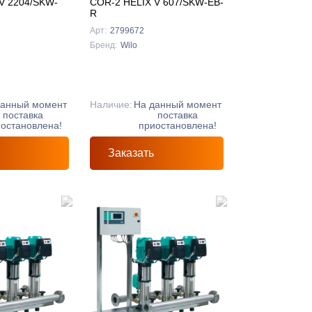
V 2204/SKW-
COR-2 HELIX V 607/SKW-EB-
R
Арт:
2799672
Бренд:
Wilo
данный момент
Наличие:
На данный момент
поставка
поставка
остановлена!
приостановлена!
Заказать