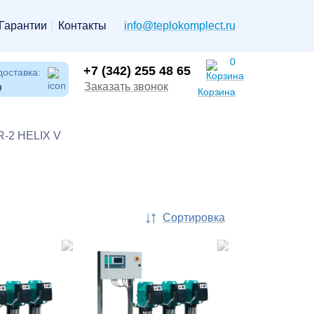
Гарантии
Контакты
info@teplokomplect.ru
0
+7 (342) 255 48 65
доставка:
Заказать звонок
я
Корзина
R-2 HELIX V
Сортировка
По
популярности