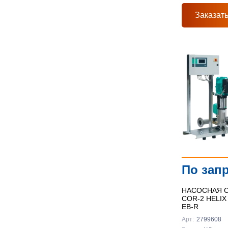
Заказат
По зап
НАСОСНАЯ С
COR-2 HELIX
EB-R
Арт:
2799608