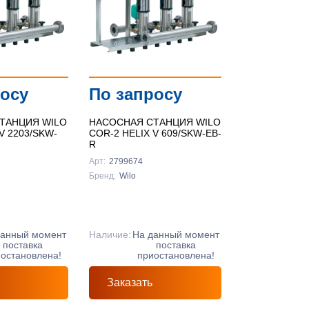
По цене ↑
По цене ↓
По названию ↑
росу
По запросу
По названию ↓
ТАНЦИЯ WILO
НАСОСНАЯ СТАНЦИЯ WILO
V 2203/SKW-
COR-2 HELIX V 609/SKW-EB-
R
Арт:
2799674
Бренд:
Wilo
данный момент
Наличие:
На данный момент
поставка
поставка
остановлена!
приостановлена!
Заказать