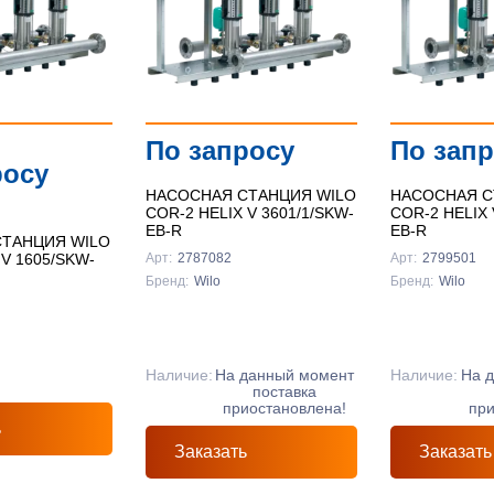
По запросу
По зап
росу
НАСОСНАЯ СТАНЦИЯ WILO
НАСОСНАЯ С
COR-2 HELIX V 3601/1/SKW-
COR-2 HELIX 
EB-R
EB-R
ТАНЦИЯ WILO
 V 1605/SKW-
Арт:
2787082
Арт:
2799501
Бренд:
Wilo
Бренд:
Wilo
Наличие:
На данный момент
Наличие:
На 
поставка
приостановлена!
при
ь
Заказать
Заказать