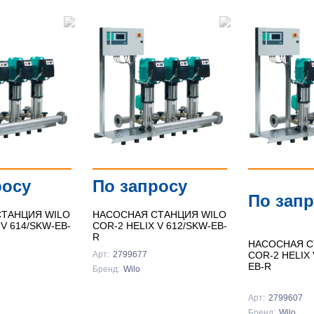
росу
По запросу
По зап
ТАНЦИЯ WILO
НАСОСНАЯ СТАНЦИЯ WILO
 V 614/SKW-EB-
COR-2 HELIX V 612/SKW-EB-
R
НАСОСНАЯ С
COR-2 HELIX 
Арт:
2799677
EB-R
Бренд:
Wilo
Арт:
2799607
Бренд:
Wilo