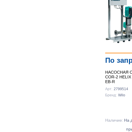
По зап
НАСОСНАЯ С
COR-2 HELIX
EB-R
Арт:
2799514
Бренд:
Wilo
Наличие:
На 
пр