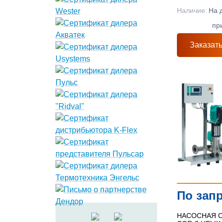
Наличие:
На 
пр
Заказат
По зап
НАСОСНАЯ С