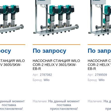
Подробнее
Подробнее
Подробнее
росу
По запросу
По зап
ТАНЦИЯ WILO
НАСОСНАЯ СТАНЦИЯ WILO
НАСОСНАЯ С
 V 3605/SKW-
COR-2 HELIX V 3601/SKW-
COR-2 HELIX 
EB-R
EB-R
Арт:
2787082
Арт:
2799509
Бренд:
Wilo
Бренд:
Wilo
данный момент
Наличие:
На данный момент
Наличие:
На 
поставка
поставка
иостановлена!
приостановлена!
при