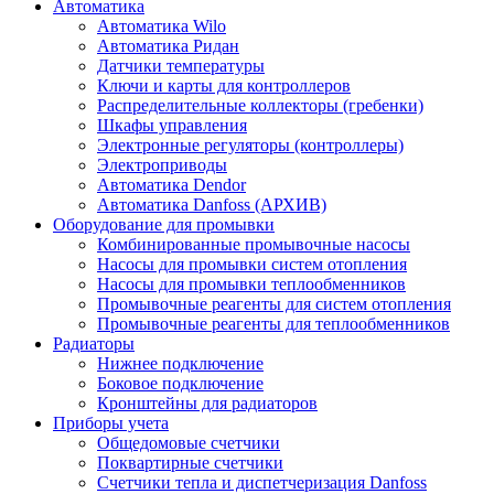
Автоматика
Автоматика Wilo
Автоматика Ридан
Датчики температуры
Ключи и карты для контроллеров
Распределительные коллекторы (гребенки)
Шкафы управления
Электронные регуляторы (контроллеры)
Электроприводы
Автоматика Dendor
Автоматика Danfoss (АРХИВ)
Оборудование для промывки
Комбинированные промывочные насосы
Насосы для промывки систем отопления
Насосы для промывки теплообменников
Промывочные реагенты для систем отопления
Промывочные реагенты для теплообменников
Радиаторы
Нижнее подключение
Боковое подключение
Кронштейны для радиаторов
Приборы учета
Общедомовые счетчики
Поквартирные счетчики
Счетчики тепла и диспетчеризация Danfoss