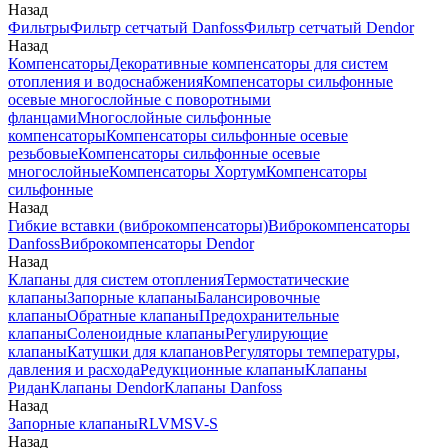
Назад
Фильтры
Фильтр сетчатый Danfoss
Фильтр сетчатый Dendor
Назад
Компенсаторы
Декоративные компенсаторы для систем
отопления и водоснабжения
Компенсаторы сильфонные
осевые многослойные с поворотными
фланцами
Многослойные сильфонные
компенсаторы
Компенсаторы сильфонные осевые
резьбовые
Компенсаторы сильфонные осевые
многослойные
Компенсаторы Хортум
Компенсаторы
сильфонные
Назад
Гибкие вставки (виброкомпенсаторы)
Виброкомпенсаторы
Danfoss
Виброкомпенсаторы Dendor
Назад
Клапаны для систем отопления
Термостатические
клапаны
Запорные клапаны
Балансировочные
клапаны
Обратные клапаны
Предохранительные
клапаны
Соленоидные клапаны
Регулирующие
клапаны
Катушки для клапанов
Регуляторы температуры,
давления и расхода
Редукционные клапаны
Клапаны
Ридан
Клапаны Dendor
Клапаны Danfoss
Назад
Запорные клапаны
RLV
MSV-S
Назад