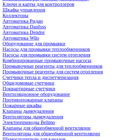
Ключи и карты для контроллеров
Шкафы управления
Коллекторы
Автоматика Ридан
Автоматика Danfoss
Автоматика Dendor
Автоматика Wilo
Оборудование для промывки
Насосы для промывки теплообменников
Насосы для промывки систем отопления
Комбинированные промывочные насосы
Промывочные реагенты для теплообменников
Промывочные реагенты для систем отопления
Счетчики тепла и диспетчеризация
Общедомовые счетчики
Поквартирные счетчики
Вентиляционное оборудование
Противопожарные клапаны
Пожарные шкафы
Клапаны дымоудаления
Вентиляторы дымоудаления
Электроприводы Belimo
Клапаны для общеобменной вентиляции
Вентиляторы для общеобменной вентиляции
Шумоглушители для каналов