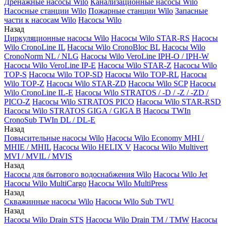
Дренажные насосы Wilo
Канализационные насосы Wilo
Насосные станции Wilo
Пожарные станции Wilo
Запасные
части к насосам Wilo
Насосы Wilo
Назад
Циркуляционные насосы Wilo
Насосы Wilo STAR-RS
Насосы
Wilo CronoLine IL
Насосы Wilo CronoBloc BL
Насосы Wilo
CronoNorm NL / NLG
Насосы Wilo VeroLine IPH-O / IPH-W
Насосы Wilo VeroLine IP-E
Насосы Wilo STAR-Z
Насосы Wilo
TOP-S
Насосы Wilo TOP-SD
Насосы Wilo TOP-RL
Насосы
Wilo TOP-Z
Насосы Wilo STAR-ZD
Насосы Wilo SCP
Насосы
Wilo CronoLine IL-E
Насосы Wilo STRATOS / -D / -Z / -ZD /
PICO-Z
Насосы Wilo STRATOS PICO
Насосы Wilo STAR-RSD
Насосы Wilo STRATOS GIGA / GIGA B
Насосы TWIn
CronoSub TWIn DL / DL-E
Назад
Повысительные насосы Wilo
Насосы Wilo Economy MHI /
MHIE / MHIL
Насосы Wilo HELIX V
Насосы Wilo Multivert
MVI / MVIL / MVIS
Назад
Насосы для бытового водоснабжения Wilo
Насосы Wilo Jet
Насосы Wilo MultiCargo
Насосы Wilo MultiPress
Назад
Скважинные насосы Wilo
Насосы Wilo Sub TWU
Назад
Насосы Wilo Drain STS
Насосы Wilo Drain TM / TMW
Насосы