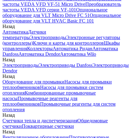
частоты VEDA VFD VF-51 Micro Drive
Преобразователь
частоты VEDA VFD серии VF-101
Опциональное
оборудование для VLT Micro Drive FC 51
Опциональное
оборудование для VLT HVAC Basic FC 101
Назад
Автоматика
Датчики
температуры
Электроприводы
Электронные регуляторы
(контроллеры)
Ключи и карты для контроллеров
Шкафы
управления
Коллекторы
Автоматика Ридан
Автоматика
Danfoss
Автоматика Dendor
Автоматика Wilo
Назад
Электроприводы
Электроприводы Danfoss
Электроприводы
Dendor
Назад
Оборудование для промывки
Насосы для промывки
теплообменников
Насосы для промывки систем
отопления
Комбинированные промывочные
насосы
Промывочные реагенты для
теплообменников
Промывочные реагенты для систем
отопления
Назад
Счетчики тепла и диспетчеризация
Общедомовые
счетчики
Поквартирные счетчики
Назад
Вентиляционное оборудование
Противопожарные