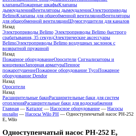
клапаны
Пожарные шкафы
Клапаны
дымоудаления
Вентиляторы дымоудаления
Электроприводы
Belimo
Клапаны для общеобменной вентиляции
Вентиляторы
для общеобменной вентиляции
Шумоглушители для каналов
Назад
Электроприводы Belimo
Электроприводы Belimo быстрого
срабатывания, 35 секунд
Электрические аксессуары
Belimo
Электроприводы Belimo воздушных заслонок c
возвратной пружиной
Назад
Пожарное оборудование
Оросители
Сигнализаторы и
концевики
Запорная арматура
Пенное
пожаротушение
Пожарное оборудование Tyco
Пожарное
оборудование Dendor
Назад
Оросители
Назад
Расширительные баки
Расширительные баки для систем
отопления
Расширительные баки для водоснабжения
Главная
—
Каталог
—
Насосное оборудование
—
Насосы
инлайн
—
Насосы Wilo PH
—
Одноступенчатый насос PH-252
E, Wilo
Одноступенчатый насос PH-252 E,