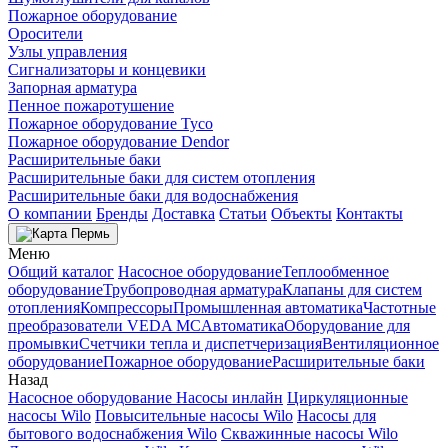
Пожарное оборудование
Оросители
Узлы управления
Сигнализаторы и концевики
Запорная арматура
Пенное пожаротушение
Пожарное оборудование Tyco
Пожарное оборудование Dendor
Расширительные баки
Расширительные баки для систем отопления
Расширительные баки для водоснабжения
О компании
Бренды
Доставка
Статьи
Объекты
Контакты
Пермь
Меню
Общий каталог
Насосное оборудование
Теплообменное
оборудование
Трубопроводная арматура
Клапаны для систем
отопления
Компрессоры
Промышленная автоматика
Частотные
преобразователи VEDA MC
Автоматика
Оборудование для
промывки
Счетчики тепла и диспетчеризация
Вентиляционное
оборудование
Пожарное оборудование
Расширительные баки
Назад
Насосное оборудование
Насосы инлайн
Циркуляционные
насосы Wilo
Повысительные насосы Wilo
Насосы для
бытового водоснабжения Wilo
Скважинные насосы Wilo