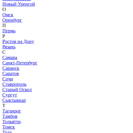
Новый Уренгой
О
Омск
Оренбург
П
Пермь
Р
Ростов на Дону
Рязань
С
Самара
Санкт-Петербург
Саранск
Саратов
Сочи
Ставрополь
Старый Оскол
Сургут
Сыктывкар
Т
Таганрог
Тамбов
Тольятти
Томск
Тула