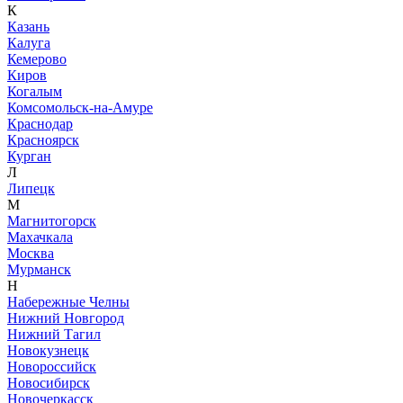
К
Казань
Калуга
Кемерово
Киров
Когалым
Комсомольск-на-Амуре
Краснодар
Красноярск
Курган
Л
Липецк
М
Магнитогорск
Махачкала
Москва
Мурманск
Н
Набережные Челны
Нижний Новгород
Нижний Тагил
Новокузнецк
Новороссийск
Новосибирск
Новочеркасск