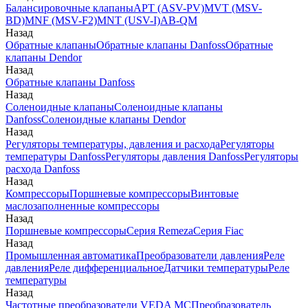
Балансировочные клапаны
APT (ASV-PV)
MVT (MSV-
BD)
MNF (MSV-F2)
MNT (USV-I)
AB-QM
Назад
Обратные клапаны
Обратные клапаны Danfoss
Обратные
клапаны Dendor
Назад
Обратные клапаны Danfoss
Назад
Соленоидные клапаны
Соленоидные клапаны
Danfoss
Соленоидные клапаны Dendor
Назад
Регуляторы температуры, давления и расхода
Регуляторы
температуры Danfoss
Регуляторы давления Danfoss
Регуляторы
расхода Danfoss
Назад
Компрессоры
Поршневые компрессоры
Винтовые
маслозаполненные компрессоры
Назад
Поршневые компрессоры
Серия Remeza
Серия Fiac
Назад
Промышленная автоматика
Преобразователи давления
Реле
давления
Реле дифференциальное
Датчики температуры
Реле
температуры
Назад
Частотные преобразователи VEDA MC
Преобразователь