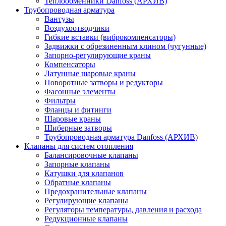
Теплообменники Danfoss (АРХИВ)
Трубопроводная арматура
Вантузы
Воздухоотводчики
Гибкие вставки (виброкомпенсаторы)
Задвижки с обрезиненным клином (чугунные)
Запорно-регулирующие краны
Компенсаторы
Латунные шаровые краны
Поворотные затворы и редукторы
Фасонные элементы
Фильтры
Фланцы и фитинги
Шаровые краны
Шиберные затворы
Трубопроводная арматура Danfoss (АРХИВ)
Клапаны для систем отопления
Балансировочные клапаны
Запорные клапаны
Катушки для клапанов
Обратные клапаны
Предохранительные клапаны
Регулирующие клапаны
Регуляторы температуры, давления и расхода
Редукционные клапаны