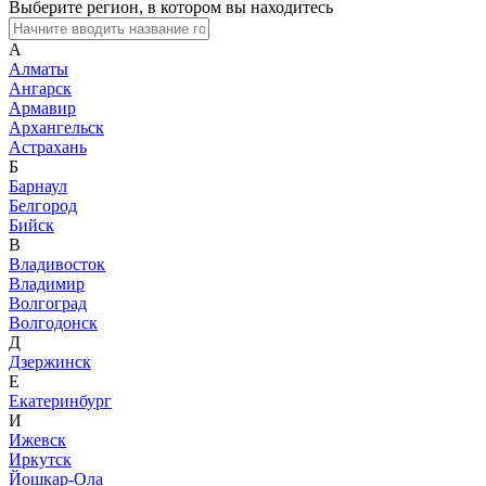
Выберите регион, в котором вы находитесь
А
Алматы
Ангарск
Армавир
Архангельск
Астрахань
Б
Барнаул
Белгород
Бийск
В
Владивосток
Владимир
Волгоград
Волгодонск
Д
Дзержинск
Е
Екатеринбург
И
Ижевск
Иркутск
Йошкар-Ола