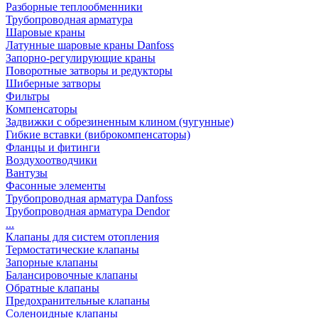
Разборные теплообменники
Трубопроводная арматура
Шаровые краны
Латунные шаровые краны Danfoss
Запорно-регулирующие краны
Поворотные затворы и редукторы
Шиберные затворы
Фильтры
Компенсаторы
Задвижки с обрезиненным клином (чугунные)
Гибкие вставки (виброкомпенсаторы)
Фланцы и фитинги
Воздухоотводчики
Вантузы
Фасонные элементы
Трубопроводная арматура Danfoss
Трубопроводная арматура Dendor
...
Клапаны для систем отопления
Термостатические клапаны
Запорные клапаны
Балансировочные клапаны
Обратные клапаны
Предохранительные клапаны
Соленоидные клапаны