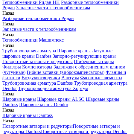
Теплообменники Ридан НН
Разборные теплообменники
Ридан
Запасные части к теплообменникам
Назад
Разборные теплообменники Ридан
Назад
Запасные части к теплообменникам
Назад
Теплообменники Машимпекс
Назад
Трубопроводная арматура
Шаровые краны
Латунные
шаровые краны Danfoss
Запорно-регулирующие краны
Поворотные затворы и редукторы
Шиберные затворы
Фильтры
Компенсаторы
Задвижки с обрезиненным клином
(чугунные)
Гибкие вставки (виброкомпенсаторы)
Фланцы и
фитинги
Воздухоотводчики
Вантузы
Фасонные элементы
Трубопроводная арматура Danfoss
Трубопроводная арматура
Dendor
Трубопроводная арматура Хортум
Назад
Шаровые краны
Шаровые краны ALSO
Шаровые краны
Danfoss
Шаровые краны Dendor
Назад
Шаровые краны Danfoss
Назад
Поворотные затворы и редукторы
Поворотные затворы и
редукторы Danfoss
Поворотные затворы и редукторы Dendor