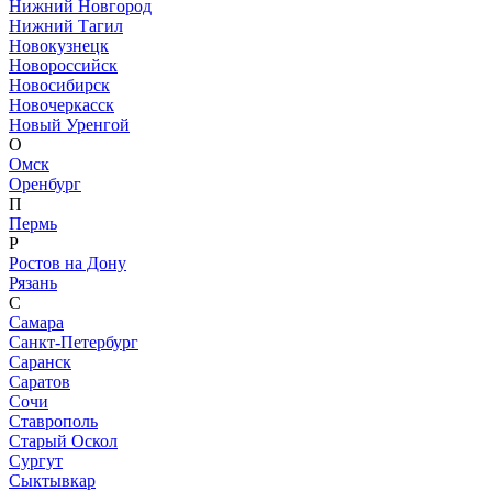
Нижний Новгород
Нижний Тагил
Новокузнецк
Новороссийск
Новосибирск
Новочеркасск
Новый Уренгой
О
Омск
Оренбург
П
Пермь
Р
Ростов на Дону
Рязань
С
Самара
Санкт-Петербург
Саранск
Саратов
Сочи
Ставрополь
Старый Оскол
Сургут
Сыктывкар