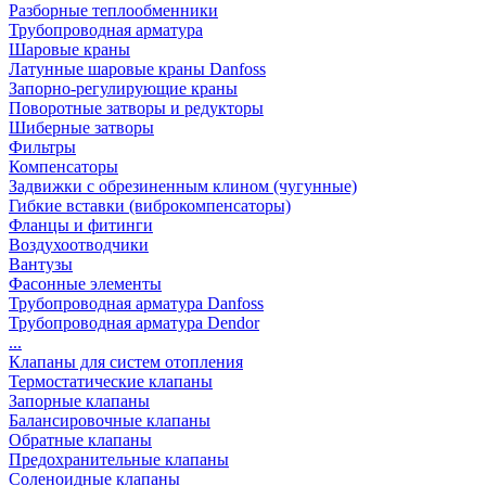
Разборные теплообменники
Трубопроводная арматура
Шаровые краны
Латунные шаровые краны Danfoss
Запорно-регулирующие краны
Поворотные затворы и редукторы
Шиберные затворы
Фильтры
Компенсаторы
Задвижки с обрезиненным клином (чугунные)
Гибкие вставки (виброкомпенсаторы)
Фланцы и фитинги
Воздухоотводчики
Вантузы
Фасонные элементы
Трубопроводная арматура Danfoss
Трубопроводная арматура Dendor
...
Клапаны для систем отопления
Термостатические клапаны
Запорные клапаны
Балансировочные клапаны
Обратные клапаны
Предохранительные клапаны
Соленоидные клапаны