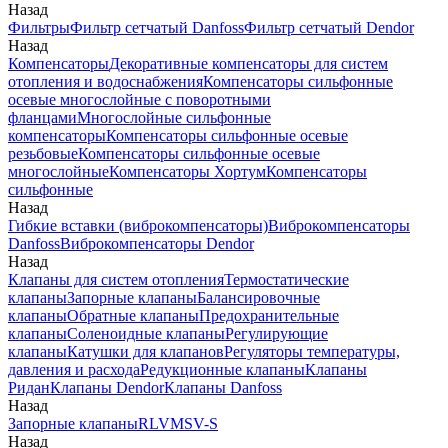
Назад
Фильтры
Фильтр сетчатый Danfoss
Фильтр сетчатый Dendor
Назад
Компенсаторы
Декоративные компенсаторы для систем
отопления и водоснабжения
Компенсаторы сильфонные
осевые многослойные с поворотными
фланцами
Многослойные сильфонные
компенсаторы
Компенсаторы сильфонные осевые
резьбовые
Компенсаторы сильфонные осевые
многослойные
Компенсаторы Хортум
Компенсаторы
сильфонные
Назад
Гибкие вставки (виброкомпенсаторы)
Виброкомпенсаторы
Danfoss
Виброкомпенсаторы Dendor
Назад
Клапаны для систем отопления
Термостатические
клапаны
Запорные клапаны
Балансировочные
клапаны
Обратные клапаны
Предохранительные
клапаны
Соленоидные клапаны
Регулирующие
клапаны
Катушки для клапанов
Регуляторы температуры,
давления и расхода
Редукционные клапаны
Клапаны
Ридан
Клапаны Dendor
Клапаны Danfoss
Назад
Запорные клапаны
RLV
MSV-S
Назад