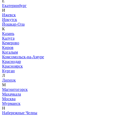
Е
Екатеринбург
И
Ижевск
Иркутск
Йошкар-Ола
К
Казань
Калуга
Кемерово
Киров
Когалым
Комсомольск-на-Амуре
Краснодар
Красноярск
Курган
Л
Липецк
М
Магнитогорск
Махачкала
Москва
Мурманск
Н
Набережные Челны