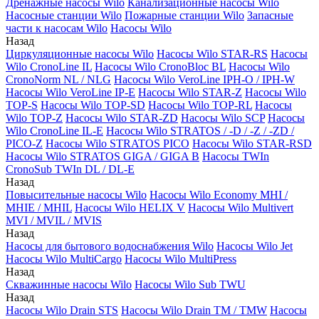
Дренажные насосы Wilo
Канализационные насосы Wilo
Насосные станции Wilo
Пожарные станции Wilo
Запасные
части к насосам Wilo
Насосы Wilo
Назад
Циркуляционные насосы Wilo
Насосы Wilo STAR-RS
Насосы
Wilo CronoLine IL
Насосы Wilo CronoBloc BL
Насосы Wilo
CronoNorm NL / NLG
Насосы Wilo VeroLine IPH-O / IPH-W
Насосы Wilo VeroLine IP-E
Насосы Wilo STAR-Z
Насосы Wilo
TOP-S
Насосы Wilo TOP-SD
Насосы Wilo TOP-RL
Насосы
Wilo TOP-Z
Насосы Wilo STAR-ZD
Насосы Wilo SCP
Насосы
Wilo CronoLine IL-E
Насосы Wilo STRATOS / -D / -Z / -ZD /
PICO-Z
Насосы Wilo STRATOS PICO
Насосы Wilo STAR-RSD
Насосы Wilo STRATOS GIGA / GIGA B
Насосы TWIn
CronoSub TWIn DL / DL-E
Назад
Повысительные насосы Wilo
Насосы Wilo Economy MHI /
MHIE / MHIL
Насосы Wilo HELIX V
Насосы Wilo Multivert
MVI / MVIL / MVIS
Назад
Насосы для бытового водоснабжения Wilo
Насосы Wilo Jet
Насосы Wilo MultiCargo
Насосы Wilo MultiPress
Назад
Скважинные насосы Wilo
Насосы Wilo Sub TWU
Назад
Насосы Wilo Drain STS
Насосы Wilo Drain TM / TMW
Насосы