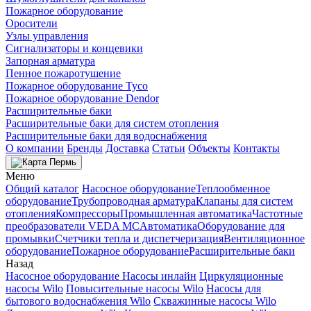
Пожарное оборудование
Оросители
Узлы управления
Сигнализаторы и концевики
Запорная арматура
Пенное пожаротушение
Пожарное оборудование Tyco
Пожарное оборудование Dendor
Расширительные баки
Расширительные баки для систем отопления
Расширительные баки для водоснабжения
О компании
Бренды
Доставка
Статьи
Объекты
Контакты
Пермь
Меню
Общий каталог
Насосное оборудование
Теплообменное
оборудование
Трубопроводная арматура
Клапаны для систем
отопления
Компрессоры
Промышленная автоматика
Частотные
преобразователи VEDA MC
Автоматика
Оборудование для
промывки
Счетчики тепла и диспетчеризация
Вентиляционное
оборудование
Пожарное оборудование
Расширительные баки
Назад
Насосное оборудование
Насосы инлайн
Циркуляционные
насосы Wilo
Повысительные насосы Wilo
Насосы для
бытового водоснабжения Wilo
Скважинные насосы Wilo