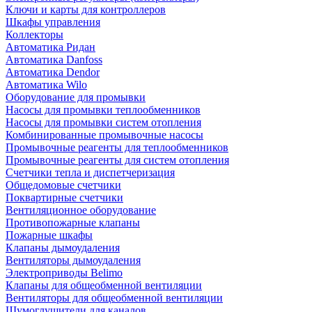
Ключи и карты для контроллеров
Шкафы управления
Коллекторы
Автоматика Ридан
Автоматика Danfoss
Автоматика Dendor
Автоматика Wilo
Оборудование для промывки
Насосы для промывки теплообменников
Насосы для промывки систем отопления
Комбинированные промывочные насосы
Промывочные реагенты для теплообменников
Промывочные реагенты для систем отопления
Счетчики тепла и диспетчеризация
Общедомовые счетчики
Поквартирные счетчики
Вентиляционное оборудование
Противопожарные клапаны
Пожарные шкафы
Клапаны дымоудаления
Вентиляторы дымоудаления
Электроприводы Belimo
Клапаны для общеобменной вентиляции
Вентиляторы для общеобменной вентиляции
Шумоглушители для каналов