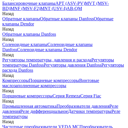
Балансировочные клапаны
APT (ASV-PV)
MVT (MSV-
BD)
MNF (MSV-F2)
MNT (USV-I)
AB-QM
Назад
Обратные клапаны
Обратные клапаны Danfoss
Обратные
клапаны Dendor
Назад
Обратные клапаны Danfoss
Назад
Соленоидные клапаны
Соленоидные клапаны
Danfoss
Соленоидные клапаны Dendor
Назад
Регуляторы температуры, давления и расхода
Регуляторы
температуры Danfoss
Регуляторы давления Danfoss
Регуляторы
расхода Danfoss
Назад
Компрессоры
Поршневые компрессоры
Винтовые
маслозаполненные компрессоры
Назад
Поршневые компрессоры
Серия Remeza
Серия Fiac
Назад
Промышленная автоматика
Преобразователи давления
Реле
давления
Реле дифференциальное
Датчики температуры
Реле
температуры
Назад
Частотные преобразователи VEDA MC
Преобразователь