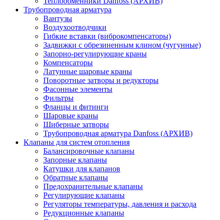
Теплообменники Danfoss (АРХИВ)
Трубопроводная арматура
Вантузы
Воздухоотводчики
Гибкие вставки (виброкомпенсаторы)
Задвижки с обрезиненным клином (чугунные)
Запорно-регулирующие краны
Компенсаторы
Латунные шаровые краны
Поворотные затворы и редукторы
Фасонные элементы
Фильтры
Фланцы и фитинги
Шаровые краны
Шиберные затворы
Трубопроводная арматура Danfoss (АРХИВ)
Клапаны для систем отопления
Балансировочные клапаны
Запорные клапаны
Катушки для клапанов
Обратные клапаны
Предохранительные клапаны
Регулирующие клапаны
Регуляторы температуры, давления и расхода
Редукционные клапаны