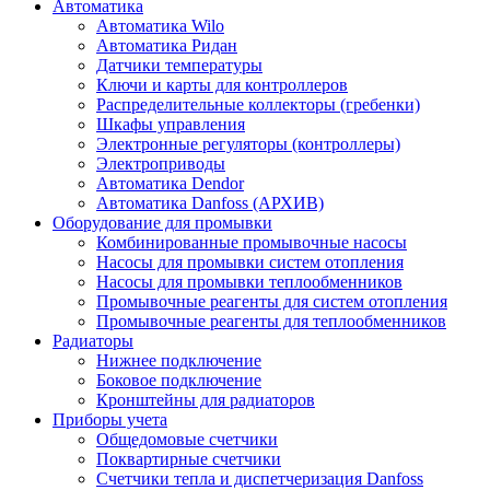
Автоматика
Автоматика Wilo
Автоматика Ридан
Датчики температуры
Ключи и карты для контроллеров
Распределительные коллекторы (гребенки)
Шкафы управления
Электронные регуляторы (контроллеры)
Электроприводы
Автоматика Dendor
Автоматика Danfoss (АРХИВ)
Оборудование для промывки
Комбинированные промывочные насосы
Насосы для промывки систем отопления
Насосы для промывки теплообменников
Промывочные реагенты для систем отопления
Промывочные реагенты для теплообменников
Радиаторы
Нижнее подключение
Боковое подключение
Кронштейны для радиаторов
Приборы учета
Общедомовые счетчики
Поквартирные счетчики
Счетчики тепла и диспетчеризация Danfoss