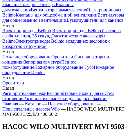
клапаны
Пожарные шкафы
Клапаны
дымоудаления
Вентиляторы дымоудаления
Электроприводы
Belimo
Клапаны для общеобменной вентиляции
Вентиляторы
для общеобменной вентиляции
Шумоглушители для каналов
Назад
Электроприводы Belimo
Электроприводы Belimo быстрого
срабатывания, 35 секунд
Электрические аксессуары
Belimo
Электроприводы Belimo воздушных заслонок c
возвратной пружиной
Назад
Пожарное оборудование
Оросители
Сигнализаторы и
концевики
Запорная арматура
Пенное
пожаротушение
Пожарное оборудование Tyco
Пожарное
оборудование Dendor
Назад
Оросители
Назад
Расширительные баки
Расширительные баки для систем
отопления
Расширительные баки для водоснабжения
Главная
—
Каталог
—
Насосное оборудование
—
Повысительные насосы Wilo
—
НАСОС WILO MULTIVERT
MVI 9503-3/25/E/3-400-50-2
НАСОС WILO MULTIVERT MVI 9503-