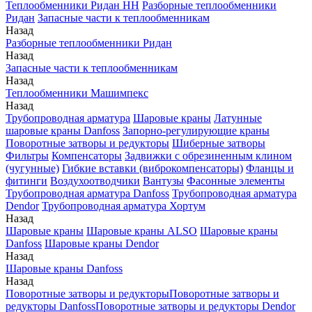
Теплообменники Ридан НН
Разборные теплообменники
Ридан
Запасные части к теплообменникам
Назад
Разборные теплообменники Ридан
Назад
Запасные части к теплообменникам
Назад
Теплообменники Машимпекс
Назад
Трубопроводная арматура
Шаровые краны
Латунные
шаровые краны Danfoss
Запорно-регулирующие краны
Поворотные затворы и редукторы
Шиберные затворы
Фильтры
Компенсаторы
Задвижки с обрезиненным клином
(чугунные)
Гибкие вставки (виброкомпенсаторы)
Фланцы и
фитинги
Воздухоотводчики
Вантузы
Фасонные элементы
Трубопроводная арматура Danfoss
Трубопроводная арматура
Dendor
Трубопроводная арматура Хортум
Назад
Шаровые краны
Шаровые краны ALSO
Шаровые краны
Danfoss
Шаровые краны Dendor
Назад
Шаровые краны Danfoss
Назад
Поворотные затворы и редукторы
Поворотные затворы и
редукторы Danfoss
Поворотные затворы и редукторы Dendor