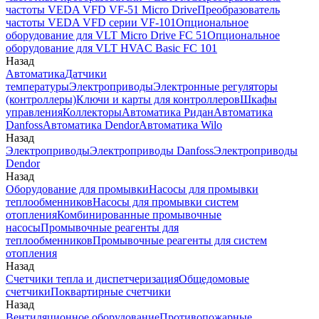
частоты VEDA VFD VF-51 Micro Drive
Преобразователь
частоты VEDA VFD серии VF-101
Опциональное
оборудование для VLT Micro Drive FC 51
Опциональное
оборудование для VLT HVAC Basic FC 101
Назад
Автоматика
Датчики
температуры
Электроприводы
Электронные регуляторы
(контроллеры)
Ключи и карты для контроллеров
Шкафы
управления
Коллекторы
Автоматика Ридан
Автоматика
Danfoss
Автоматика Dendor
Автоматика Wilo
Назад
Электроприводы
Электроприводы Danfoss
Электроприводы
Dendor
Назад
Оборудование для промывки
Насосы для промывки
теплообменников
Насосы для промывки систем
отопления
Комбинированные промывочные
насосы
Промывочные реагенты для
теплообменников
Промывочные реагенты для систем
отопления
Назад
Счетчики тепла и диспетчеризация
Общедомовые
счетчики
Поквартирные счетчики
Назад
Вентиляционное оборудование
Противопожарные