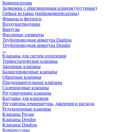
Компенсаторы
Задвижки с обрезиненным клином (чугунные)
Гибкие вставки (виброкомпенсаторы)
Фланцы и фитинги
Воздухоотводчики
Вантузы
Фасонные элементы
Трубопроводная арматура Danfoss
Трубопроводная арматура Dendor
...
Клапаны для систем отопления
Термостатические клапаны
Запорные клапаны
Балансировочные клапаны
Обратные клапаны
Предохранительные клапаны
Соленоидные клапаны
Регулирующие клапаны
Катушки для клапанов
Регуляторы температуры, давления и расхода
Редукционные клапаны
Клапаны Ридан
Клапаны Dendor
Клапаны Danfoss
Компрессоры