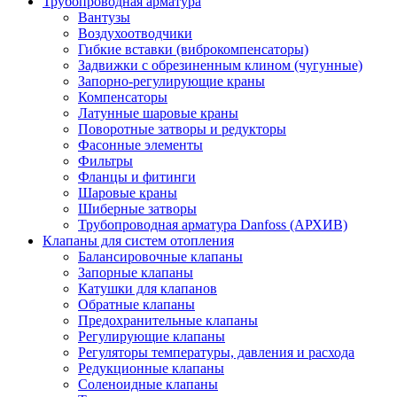
Трубопроводная арматура
Вантузы
Воздухоотводчики
Гибкие вставки (виброкомпенсаторы)
Задвижки с обрезиненным клином (чугунные)
Запорно-регулирующие краны
Компенсаторы
Латунные шаровые краны
Поворотные затворы и редукторы
Фасонные элементы
Фильтры
Фланцы и фитинги
Шаровые краны
Шиберные затворы
Трубопроводная арматура Danfoss (АРХИВ)
Клапаны для систем отопления
Балансировочные клапаны
Запорные клапаны
Катушки для клапанов
Обратные клапаны
Предохранительные клапаны
Регулирующие клапаны
Регуляторы температуры, давления и расхода
Редукционные клапаны
Соленоидные клапаны