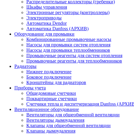
Распределительные коллекторы (гребенки)
Шкафы управления
Электронные регуляторы (контроллеры)
Электроприводы
Автоматика Dendor
Автоматика Danfoss (АРХИВ)
Оборудование для промывки
Комбинированные промывочные насосы
Насосы для промывки систем отопления
Насосы для промывки теплообменников
Промывочные реагенты для систем отопления
Промывочные реагенты для теплообменников
Радиаторы
Нижнее подключение
Боковое подключение
Кронштейны для радиаторов
Приборы учета
Общедомовые счетчики
Поквартирные счетчики
Счетчики тепла и диспетчеризация Danfoss (АРХИ
Вентиляционное оборудование
Вентиляторы для общеобменной вентиляции
Вентиляторы дымоудаления
Клапаны для общеобменной вентиляции
Клапаны дымоудаления