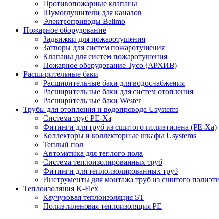
Противопожарные клапаны
Шумоглушители для каналов
Электроприводы Belimo
Пожарное оборудование
Задвижки для пожаротушения
Затворы для систем пожаротушения
Клапаны для систем пожаротушения
Пожарное оборудование Tyco (АРХИВ)
Расширительные баки
Расширительные баки для водоснабжения
Расширительные баки для систем отопления
Расширительные баки Wester
Трубы для отопления и водопровода Usystems
Система труб PE-Xa
Фитинги для труб из сшитого полиэтилена (PE-Xa)
Коллекторы и коллекторные шкафы Usystems
Теплый пол
Автоматика для теплого пола
Система теплоизолированных труб
Фитинги для теплоизолированных труб
Инструменты для монтажа труб из сшитого полиэт
Теплоизоляция K-Flex
Каучуковая теплоизоляция ST
Полиэтиленовая теплоизоляция PE