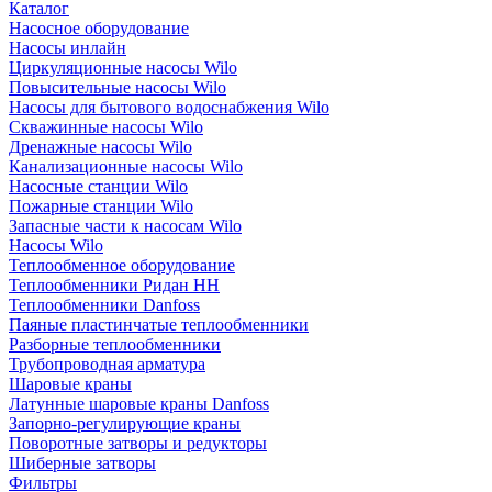
Каталог
Насосное оборудование
Насосы инлайн
Циркуляционные насосы Wilo
Повысительные насосы Wilo
Насосы для бытового водоснабжения Wilo
Скважинные насосы Wilo
Дренажные насосы Wilo
Канализационные насосы Wilo
Насосные станции Wilo
Пожарные станции Wilo
Запасные части к насосам Wilo
Насосы Wilo
Теплообменное оборудование
Теплообменники Ридан НН
Теплообменники Danfoss
Паяные пластинчатые теплообменники
Разборные теплообменники
Трубопроводная арматура
Шаровые краны
Латунные шаровые краны Danfoss
Запорно-регулирующие краны
Поворотные затворы и редукторы
Шиберные затворы
Фильтры