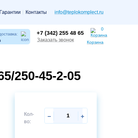
Гарантии
Контакты
info@teplokomplect.ru
0
+7 (342) 255 48 65
доставка:
Заказать звонок
я
Корзина
5/250-45-2-05
Кол-
−
+
во: