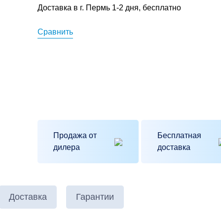
Доставка в г. Пермь 1-2 дня, бесплатно
Сравнить
Продажа от
Бесплатная
Отправить
дилера
доставка
нопку «Отправить», я принимаю ус
Доставка
Гарантии
Отправить
даю своё согласие на обработку мо