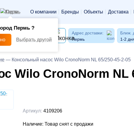
Пермь
О компании
Бренды
Объекты
Доставка
город Пермь ?
Адрес доставки:
Ближ. 
Пермь
1-2 дн
рно
Выбрать другой
ие
—
Консольный насос Wilo CronoNorm NL 65/250-45-2-05
с Wilo CronoNorm NL 6
Артикул:
4109206
Наличие: Товар снят с продажи