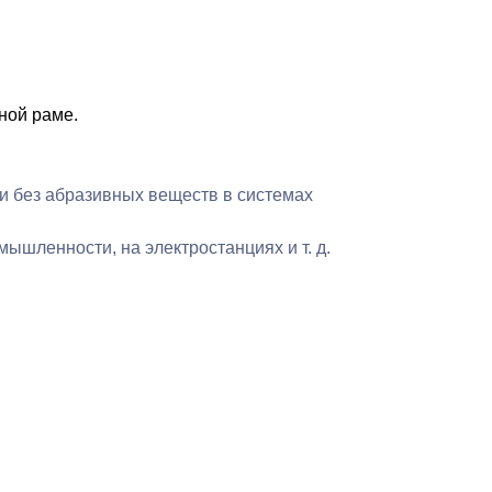
ловия
Пользовательского
ной раме.
их персональных данных
и без абразивных веществ в системах
ышленности, на электростанциях и т. д.