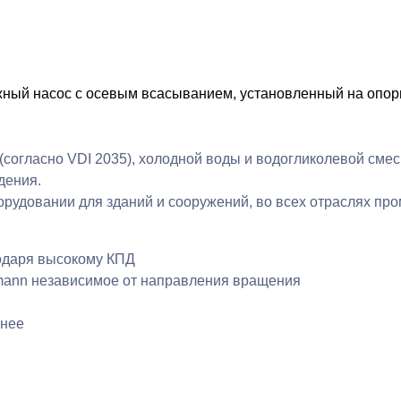
нопку «Отправить», я принимаю ус
ный насос с осевым всасыванием, установленный на опор
даю своё согласие на обработку мо
согласно VDI 2035), холодной воды и водогликолевой смес
дения.
рудовании для зданий и сооружений, во всех отраслях пром
одаря высокому КПД
mann независимое от направления вращения
 нее