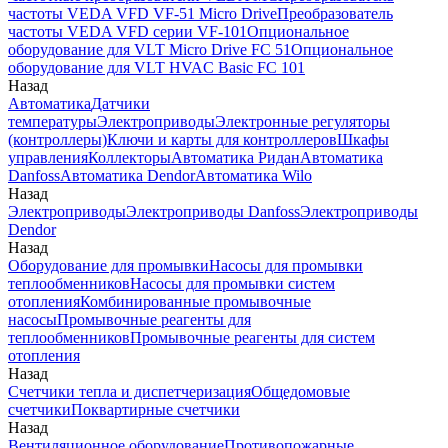
частоты VEDA VFD VF-51 Micro Drive
Преобразователь
частоты VEDA VFD серии VF-101
Опциональное
оборудование для VLT Micro Drive FC 51
Опциональное
оборудование для VLT HVAC Basic FC 101
Назад
Автоматика
Датчики
температуры
Электроприводы
Электронные регуляторы
(контроллеры)
Ключи и карты для контроллеров
Шкафы
управления
Коллекторы
Автоматика Ридан
Автоматика
Danfoss
Автоматика Dendor
Автоматика Wilo
Назад
Электроприводы
Электроприводы Danfoss
Электроприводы
Dendor
Назад
Оборудование для промывки
Насосы для промывки
теплообменников
Насосы для промывки систем
отопления
Комбинированные промывочные
насосы
Промывочные реагенты для
теплообменников
Промывочные реагенты для систем
отопления
Назад
Счетчики тепла и диспетчеризация
Общедомовые
счетчики
Поквартирные счетчики
Назад
Вентиляционное оборудование
Противопожарные