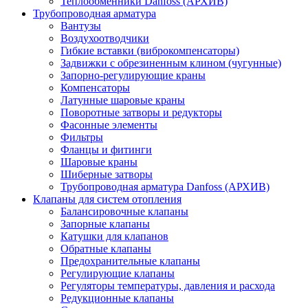
Теплообменники Danfoss (АРХИВ)
Трубопроводная арматура
Вантузы
Воздухоотводчики
Гибкие вставки (виброкомпенсаторы)
Задвижки с обрезиненным клином (чугунные)
Запорно-регулирующие краны
Компенсаторы
Латунные шаровые краны
Поворотные затворы и редукторы
Фасонные элементы
Фильтры
Фланцы и фитинги
Шаровые краны
Шиберные затворы
Трубопроводная арматура Danfoss (АРХИВ)
Клапаны для систем отопления
Балансировочные клапаны
Запорные клапаны
Катушки для клапанов
Обратные клапаны
Предохранительные клапаны
Регулирующие клапаны
Регуляторы температуры, давления и расхода
Редукционные клапаны