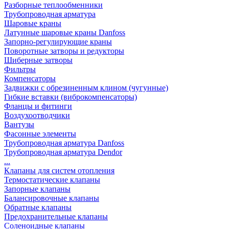
Разборные теплообменники
Трубопроводная арматура
Шаровые краны
Латунные шаровые краны Danfoss
Запорно-регулирующие краны
Поворотные затворы и редукторы
Шиберные затворы
Фильтры
Компенсаторы
Задвижки с обрезиненным клином (чугунные)
Гибкие вставки (виброкомпенсаторы)
Фланцы и фитинги
Воздухоотводчики
Вантузы
Фасонные элементы
Трубопроводная арматура Danfoss
Трубопроводная арматура Dendor
...
Клапаны для систем отопления
Термостатические клапаны
Запорные клапаны
Балансировочные клапаны
Обратные клапаны
Предохранительные клапаны
Соленоидные клапаны