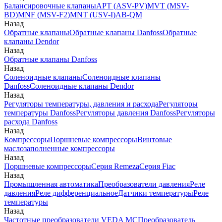
Балансировочные клапаны
APT (ASV-PV)
MVT (MSV-
BD)
MNF (MSV-F2)
MNT (USV-I)
AB-QM
Назад
Обратные клапаны
Обратные клапаны Danfoss
Обратные
клапаны Dendor
Назад
Обратные клапаны Danfoss
Назад
Соленоидные клапаны
Соленоидные клапаны
Danfoss
Соленоидные клапаны Dendor
Назад
Регуляторы температуры, давления и расхода
Регуляторы
температуры Danfoss
Регуляторы давления Danfoss
Регуляторы
расхода Danfoss
Назад
Компрессоры
Поршневые компрессоры
Винтовые
маслозаполненные компрессоры
Назад
Поршневые компрессоры
Серия Remeza
Серия Fiac
Назад
Промышленная автоматика
Преобразователи давления
Реле
давления
Реле дифференциальное
Датчики температуры
Реле
температуры
Назад
Частотные преобразователи VEDA MC
Преобразователь