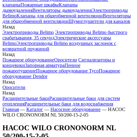
клапаны
Пожарные шкафы
Клапаны
дымоудаления
Вентиляторы дымоудаления
Электроприводы
Belimo
Клапаны для общеобменной вентиляции
Вентиляторы
для общеобменной вентиляции
Шумоглушители для каналов
Назад
Электроприводы Belimo
Электроприводы Belimo быстрого
срабатывания, 35 секунд
Электрические аксессуары
Belimo
Электроприводы Belimo воздушных заслонок c
возвратной пружиной
Назад
Пожарное оборудование
Оросители
Сигнализаторы и
концевики
Запорная арматура
Пенное
пожаротушение
Пожарное оборудование Tyco
Пожарное
оборудование Dendor
Назад
Оросители
Назад
Расширительные баки
Расширительные баки для систем
отопления
Расширительные баки для водоснабжения
Главная
—
Каталог
—
Насосное оборудование
—
НАСОС
WILO CRONONORM NL 50/200-15-2-05
НАСОС WILO CRONONORM NL
50/200-15-2-05