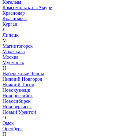
Когалым
Комсомольск-на-Амуре
Краснодар
Красноярск
Курган
Л
Липецк
М
Магнитогорск
Махачкала
Москва
Мурманск
Н
Набережные Челны
Нижний Новгород
Нижний Тагил
Новокузнецк
Новороссийск
Новосибирск
Новочеркасск
Новый Уренгой
О
Омск
Оренбург
П