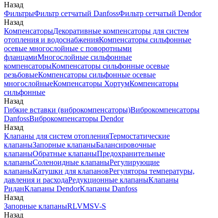
Назад
Фильтры
Фильтр сетчатый Danfoss
Фильтр сетчатый Dendor
Назад
Компенсаторы
Декоративные компенсаторы для систем
отопления и водоснабжения
Компенсаторы сильфонные
осевые многослойные с поворотными
фланцами
Многослойные сильфонные
компенсаторы
Компенсаторы сильфонные осевые
резьбовые
Компенсаторы сильфонные осевые
многослойные
Компенсаторы Хортум
Компенсаторы
сильфонные
Назад
Гибкие вставки (виброкомпенсаторы)
Виброкомпенсаторы
Danfoss
Виброкомпенсаторы Dendor
Назад
Клапаны для систем отопления
Термостатические
клапаны
Запорные клапаны
Балансировочные
клапаны
Обратные клапаны
Предохранительные
клапаны
Соленоидные клапаны
Регулирующие
клапаны
Катушки для клапанов
Регуляторы температуры,
давления и расхода
Редукционные клапаны
Клапаны
Ридан
Клапаны Dendor
Клапаны Danfoss
Назад
Запорные клапаны
RLV
MSV-S
Назад