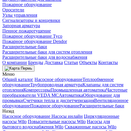
Пожарное оборудование
Оросители
Узлы управления
Сигнализаторы и концевики
Запорная арматура
Пенное пожаротушение
Пожарное оборудование Tyco
Пожарное оборудование Dendor
Расширительные баки
Расширительные баки для систем отопления
Расширительные баки для водоснабжения
О компании
Бренды
Доставка
Статьи
Объекты
Контакты
Пермь
Меню
Общий каталог
Насосное оборудование
Теплообменное
оборудование
Трубопроводная арматура
Клапаны для систем
отопления
Компрессоры
Промышленная автоматика
Частотные
преобразователи VEDA MC
Автоматика
Оборудование для
промывки
Счетчики тепла и диспетчеризация
Вентиляционное
оборудование
Пожарное оборудование
Расширительные баки
Назад
Насосное оборудование
Насосы инлайн
Циркуляционные
насосы Wilo
Повысительные насосы Wilo
Насосы для
бытового водоснабжения Wilo
Скважинные насосы Wilo