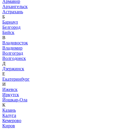
Армавир
Архангельск
Астрахань
Б
Барнаул
Белгород
Бийск
В
Владивосток
Владимир
Волгоград
Волгодонск
Д
Дзержинск
Е
Екатеринбург
И
Ижевск
Иркутск
Йошкар-Ола
К
Казань
Калуга
Кемерово
Киров