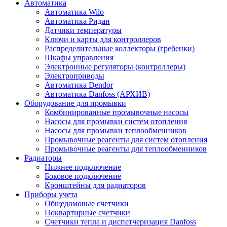
Автоматика
Автоматика Wilo
Автоматика Ридан
Датчики температуры
Ключи и карты для контроллеров
Распределительные коллекторы (гребенки)
Шкафы управления
Электронные регуляторы (контроллеры)
Электроприводы
Автоматика Dendor
Автоматика Danfoss (АРХИВ)
Оборудование для промывки
Комбинированные промывочные насосы
Насосы для промывки систем отопления
Насосы для промывки теплообменников
Промывочные реагенты для систем отопления
Промывочные реагенты для теплообменников
Радиаторы
Нижнее подключение
Боковое подключение
Кронштейны для радиаторов
Приборы учета
Общедомовые счетчики
Поквартирные счетчики
Счетчики тепла и диспетчеризация Danfoss