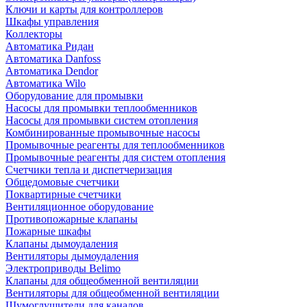
Ключи и карты для контроллеров
Шкафы управления
Коллекторы
Автоматика Ридан
Автоматика Danfoss
Автоматика Dendor
Автоматика Wilo
Оборудование для промывки
Насосы для промывки теплообменников
Насосы для промывки систем отопления
Комбинированные промывочные насосы
Промывочные реагенты для теплообменников
Промывочные реагенты для систем отопления
Счетчики тепла и диспетчеризация
Общедомовые счетчики
Поквартирные счетчики
Вентиляционное оборудование
Противопожарные клапаны
Пожарные шкафы
Клапаны дымоудаления
Вентиляторы дымоудаления
Электроприводы Belimo
Клапаны для общеобменной вентиляции
Вентиляторы для общеобменной вентиляции
Шумоглушители для каналов