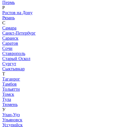
Пермь
Р
Ростов на Дону
Рязань
С
Самара
Санкт-Петербург
Саранск
Саратов
Сочи
Ставрополь
Старый Оскол
Сургут
Сыктывкар
Т
Таганрог
Тамбов
Тольятти
Томск
Тула
Тюмень
У
Улан-Удэ
Ульяновск
Уссурийск