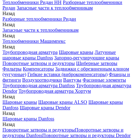
Теплообменники Ридан НН
Разборные теплообменники
Ридан
Запасные части к теплообменникам
Назад
Разборные теплообменники Ридан
Назад
Запасные части к теплообменникам
Назад
Теплообменники Машимпекс
Назад
Трубопроводная арматура
Шаровые краны
Латунные
шаровые краны Danfoss
Запорно-регулирующие краны
Поворотные затворы и редукторы
Шиберные затворы
Фильтры
Компенсаторы
Задвижки с обрезиненным клином
(чугунные)
Гибкие вставки (виброкомпенсаторы)
Фланцы и
фитинги
Воздухоотводчики
Вантузы
Фасонные элементы
Трубопроводная арматура Danfoss
Трубопроводная арматура
Dendor
Трубопроводная арматура Хортум
Назад
Шаровые краны
Шаровые краны ALSO
Шаровые краны
Danfoss
Шаровые краны Dendor
Назад
Шаровые краны Danfoss
Назад
Поворотные затворы и редукторы
Поворотные затворы и
редукторы Danfoss
Поворотные затворы и редукторы Dendor