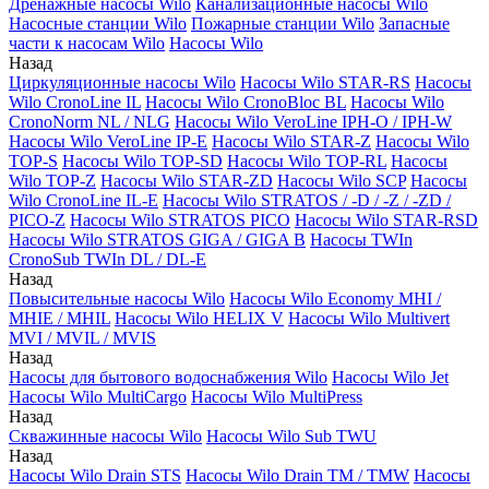
Дренажные насосы Wilo
Канализационные насосы Wilo
Насосные станции Wilo
Пожарные станции Wilo
Запасные
части к насосам Wilo
Насосы Wilo
Назад
Циркуляционные насосы Wilo
Насосы Wilo STAR-RS
Насосы
Wilo CronoLine IL
Насосы Wilo CronoBloc BL
Насосы Wilo
CronoNorm NL / NLG
Насосы Wilo VeroLine IPH-O / IPH-W
Насосы Wilo VeroLine IP-E
Насосы Wilo STAR-Z
Насосы Wilo
TOP-S
Насосы Wilo TOP-SD
Насосы Wilo TOP-RL
Насосы
Wilo TOP-Z
Насосы Wilo STAR-ZD
Насосы Wilo SCP
Насосы
Wilo CronoLine IL-E
Насосы Wilo STRATOS / -D / -Z / -ZD /
PICO-Z
Насосы Wilo STRATOS PICO
Насосы Wilo STAR-RSD
Насосы Wilo STRATOS GIGA / GIGA B
Насосы TWIn
CronoSub TWIn DL / DL-E
Назад
Повысительные насосы Wilo
Насосы Wilo Economy MHI /
MHIE / MHIL
Насосы Wilo HELIX V
Насосы Wilo Multivert
MVI / MVIL / MVIS
Назад
Насосы для бытового водоснабжения Wilo
Насосы Wilo Jet
Насосы Wilo MultiCargo
Насосы Wilo MultiPress
Назад
Скважинные насосы Wilo
Насосы Wilo Sub TWU
Назад
Насосы Wilo Drain STS
Насосы Wilo Drain TM / TMW
Насосы