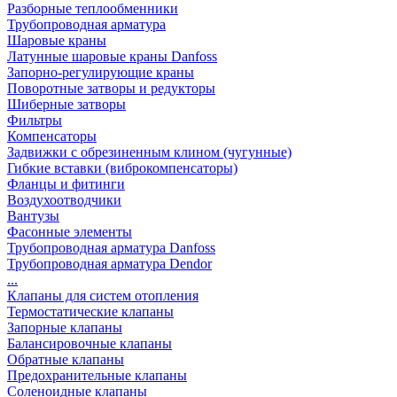
Разборные теплообменники
Трубопроводная арматура
Шаровые краны
Латунные шаровые краны Danfoss
Запорно-регулирующие краны
Поворотные затворы и редукторы
Шиберные затворы
Фильтры
Компенсаторы
Задвижки с обрезиненным клином (чугунные)
Гибкие вставки (виброкомпенсаторы)
Фланцы и фитинги
Воздухоотводчики
Вантузы
Фасонные элементы
Трубопроводная арматура Danfoss
Трубопроводная арматура Dendor
...
Клапаны для систем отопления
Термостатические клапаны
Запорные клапаны
Балансировочные клапаны
Обратные клапаны
Предохранительные клапаны
Соленоидные клапаны