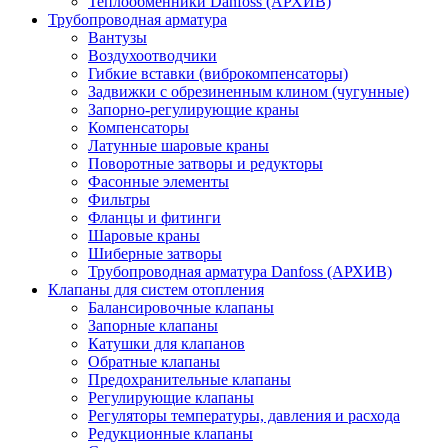
Теплообменники Danfoss (АРХИВ)
Трубопроводная арматура
Вантузы
Воздухоотводчики
Гибкие вставки (виброкомпенсаторы)
Задвижки с обрезиненным клином (чугунные)
Запорно-регулирующие краны
Компенсаторы
Латунные шаровые краны
Поворотные затворы и редукторы
Фасонные элементы
Фильтры
Фланцы и фитинги
Шаровые краны
Шиберные затворы
Трубопроводная арматура Danfoss (АРХИВ)
Клапаны для систем отопления
Балансировочные клапаны
Запорные клапаны
Катушки для клапанов
Обратные клапаны
Предохранительные клапаны
Регулирующие клапаны
Регуляторы температуры, давления и расхода
Редукционные клапаны