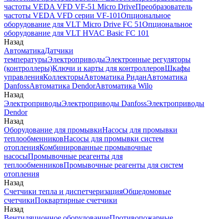
частоты VEDA VFD VF-51 Micro Drive
Преобразователь
частоты VEDA VFD серии VF-101
Опциональное
оборудование для VLT Micro Drive FC 51
Опциональное
оборудование для VLT HVAC Basic FC 101
Назад
Автоматика
Датчики
температуры
Электроприводы
Электронные регуляторы
(контроллеры)
Ключи и карты для контроллеров
Шкафы
управления
Коллекторы
Автоматика Ридан
Автоматика
Danfoss
Автоматика Dendor
Автоматика Wilo
Назад
Электроприводы
Электроприводы Danfoss
Электроприводы
Dendor
Назад
Оборудование для промывки
Насосы для промывки
теплообменников
Насосы для промывки систем
отопления
Комбинированные промывочные
насосы
Промывочные реагенты для
теплообменников
Промывочные реагенты для систем
отопления
Назад
Счетчики тепла и диспетчеризация
Общедомовые
счетчики
Поквартирные счетчики
Назад
Вентиляционное оборудование
Противопожарные