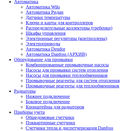
Автоматика
Автоматика Wilo
Автоматика Ридан
Датчики температуры
Ключи и карты для контроллеров
Распределительные коллекторы (гребенки)
Шкафы управления
Электронные регуляторы (контроллеры)
Электроприводы
Автоматика Dendor
Автоматика Danfoss (АРХИВ)
Оборудование для промывки
Комбинированные промывочные насосы
Насосы для промывки систем отопления
Насосы для промывки теплообменников
Промывочные реагенты для систем отопления
Промывочные реагенты для теплообменников
Радиаторы
Нижнее подключение
Боковое подключение
Кронштейны для радиаторов
Приборы учета
Общедомовые счетчики
Поквартирные счетчики
Счетчики тепла и диспетчеризация Danfoss