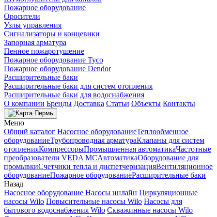
Пожарное оборудование
Оросители
Узлы управления
Сигнализаторы и концевики
Запорная арматура
Пенное пожаротушение
Пожарное оборудование Tyco
Пожарное оборудование Dendor
Расширительные баки
Расширительные баки для систем отопления
Расширительные баки для водоснабжения
О компании
Бренды
Доставка
Статьи
Объекты
Контакты
Пермь
Меню
Общий каталог
Насосное оборудование
Теплообменное
оборудование
Трубопроводная арматура
Клапаны для систем
отопления
Компрессоры
Промышленная автоматика
Частотные
преобразователи VEDA MC
Автоматика
Оборудование для
промывки
Счетчики тепла и диспетчеризация
Вентиляционное
оборудование
Пожарное оборудование
Расширительные баки
Назад
Насосное оборудование
Насосы инлайн
Циркуляционные
насосы Wilo
Повысительные насосы Wilo
Насосы для
бытового водоснабжения Wilo
Скважинные насосы Wilo