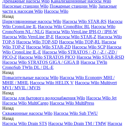
Дренажные насосы Wilo
Канализационные насосы Wilo
Насосные станции Wilo
Пожарные станции Wilo
Запасные
части к насосам Wilo
Насосы Wilo
Назад
Циркуляционные насосы Wilo
Насосы Wilo STAR-RS
Насосы
Wilo CronoLine IL
Насосы Wilo CronoBloc BL
Насосы Wilo
CronoNorm NL / NLG
Насосы Wilo VeroLine IPH-O / IPH-W
Насосы Wilo VeroLine IP-E
Насосы Wilo STAR-Z
Насосы Wilo
TOP-S
Насосы Wilo TOP-SD
Насосы Wilo TOP-RL
Насосы
Wilo TOP-Z
Насосы Wilo STAR-ZD
Насосы Wilo SCP
Насосы
Wilo CronoLine IL-E
Насосы Wilo STRATOS / -D / -Z / -ZD /
PICO-Z
Насосы Wilo STRATOS PICO
Насосы Wilo STAR-RSD
Насосы Wilo STRATOS GIGA / GIGA B
Насосы TWIn
CronoSub TWIn DL / DL-E
Назад
Повысительные насосы Wilo
Насосы Wilo Economy MHI /
MHIE / MHIL
Насосы Wilo HELIX V
Насосы Wilo Multivert
MVI / MVIL / MVIS
Назад
Насосы для бытового водоснабжения Wilo
Насосы Wilo Jet
Насосы Wilo MultiCargo
Насосы Wilo MultiPress
Назад
Скважинные насосы Wilo
Насосы Wilo Sub TWU
Назад
Насосы Wilo Drain STS
Насосы Wilo Drain TM / TMW
Насосы