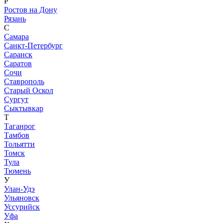
Р
Ростов на Дону
Рязань
С
Самара
Санкт-Петербург
Саранск
Саратов
Сочи
Ставрополь
Старый Оскол
Сургут
Сыктывкар
Т
Таганрог
Тамбов
Тольятти
Томск
Тула
Тюмень
У
Улан-Удэ
Ульяновск
Уссурийск
Уфа