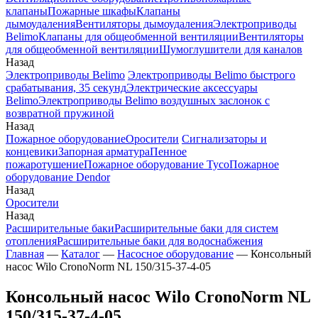
клапаны
Пожарные шкафы
Клапаны
дымоудаления
Вентиляторы дымоудаления
Электроприводы
Belimo
Клапаны для общеобменной вентиляции
Вентиляторы
для общеобменной вентиляции
Шумоглушители для каналов
Назад
Электроприводы Belimo
Электроприводы Belimo быстрого
срабатывания, 35 секунд
Электрические аксессуары
Belimo
Электроприводы Belimo воздушных заслонок c
возвратной пружиной
Назад
Пожарное оборудование
Оросители
Сигнализаторы и
концевики
Запорная арматура
Пенное
пожаротушение
Пожарное оборудование Tyco
Пожарное
оборудование Dendor
Назад
Оросители
Назад
Расширительные баки
Расширительные баки для систем
отопления
Расширительные баки для водоснабжения
Главная
—
Каталог
—
Насосное оборудование
—
Консольный
насос Wilo CronoNorm NL 150/315-37-4-05
Консольный насос Wilo CronoNorm NL
150/315-37-4-05