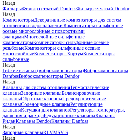
Назад
Фильтры
Фильтр сетчатый Danfoss
Фильтр сетчатый Dendor
Назад
Компенсаторы
Декоративные компенсаторы для систем
отопления и водоснабжения
Компенсаторы сильфонные
осевые многослойные с поворотными
фланцами
Многослойные сильфонные
компенсаторы
Компенсаторы сильфонные осевые
резьбовые
Компенсаторы сильфонные осевые
многослойные
Компенсаторы Хортум
Компенсаторы
сильфонные
Назад
Гибкие вставки (виброкомпенсаторы)
Виброкомпенсаторы
Danfoss
Виброкомпенсаторы Dendor
Назад
Клапаны для систем отопления
Термостатические
клапаны
Запорные клапаны
Балансировочные
клапаны
Обратные клапаны
Предохранительные
клапаны
Соленоидные клапаны
Регулирующие
клапаны
Катушки для клапанов
Регуляторы температуры,
давления и расхода
Редукционные клапаны
Клапаны
Ридан
Клапаны Dendor
Клапаны Danfoss
Назад
Запорные клапаны
RLV
MSV-S
Назад