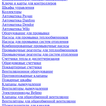
Ключи и карты для контроллеров
Шкафы управления
Коллекторы
Автоматика Ридан
Автоматика Danfoss
Автоматика Dendor
Автоматика Wilo
Оборудование для промывки
Насосы для промывки теплообменников
Насосы для промывки систем отопления
Комбинированные промывочные насосы
Промывочные реагенты для теплообменников
Промывочные реагенты для систем отопления
Счетчики тепла и диспетчеризация
Общедомовые счетчики
Поквартирные счетчики
Вентиляционное оборудование
Противопожарные клапаны
Пожарные шкафы
Клапаны дымоудаления
Вентиляторы дымоудаления
Электроприводы Belimo
Клапаны для общеобменной вентиляции
Вентиляторы для общеобменной вентиляции
Шумоглушители для каналов