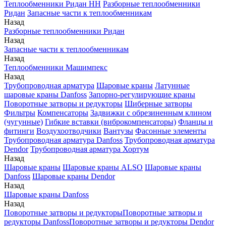
Теплообменники Ридан НН
Разборные теплообменники
Ридан
Запасные части к теплообменникам
Назад
Разборные теплообменники Ридан
Назад
Запасные части к теплообменникам
Назад
Теплообменники Машимпекс
Назад
Трубопроводная арматура
Шаровые краны
Латунные
шаровые краны Danfoss
Запорно-регулирующие краны
Поворотные затворы и редукторы
Шиберные затворы
Фильтры
Компенсаторы
Задвижки с обрезиненным клином
(чугунные)
Гибкие вставки (виброкомпенсаторы)
Фланцы и
фитинги
Воздухоотводчики
Вантузы
Фасонные элементы
Трубопроводная арматура Danfoss
Трубопроводная арматура
Dendor
Трубопроводная арматура Хортум
Назад
Шаровые краны
Шаровые краны ALSO
Шаровые краны
Danfoss
Шаровые краны Dendor
Назад
Шаровые краны Danfoss
Назад
Поворотные затворы и редукторы
Поворотные затворы и
редукторы Danfoss
Поворотные затворы и редукторы Dendor