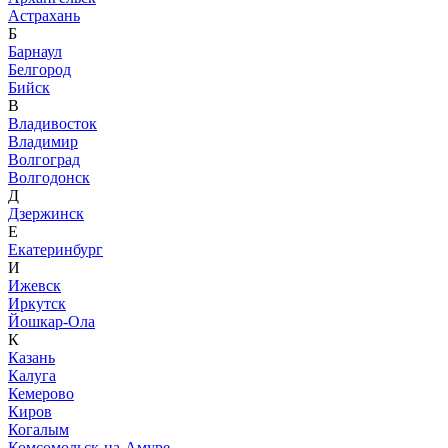
Астрахань
Б
Барнаул
Белгород
Бийск
В
Владивосток
Владимир
Волгоград
Волгодонск
Д
Дзержинск
Е
Екатеринбург
И
Ижевск
Иркутск
Йошкар-Ола
К
Казань
Калуга
Кемерово
Киров
Когалым
Комсомольск-на-Амуре