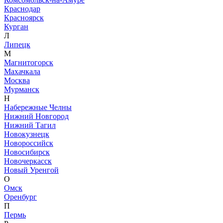
Краснодар
Красноярск
Курган
Л
Липецк
М
Магнитогорск
Махачкала
Москва
Мурманск
Н
Набережные Челны
Нижний Новгород
Нижний Тагил
Новокузнецк
Новороссийск
Новосибирск
Новочеркасск
Новый Уренгой
О
Омск
Оренбург
П
Пермь