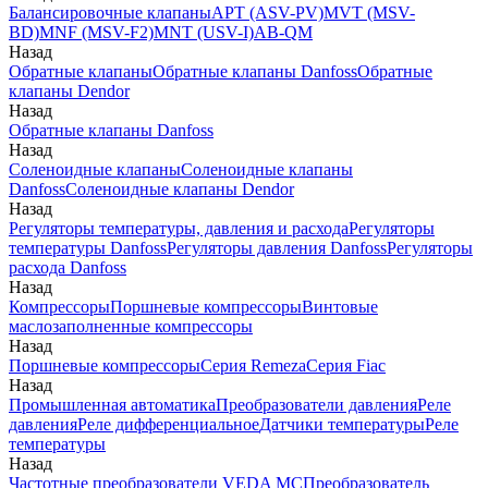
Балансировочные клапаны
APT (ASV-PV)
MVT (MSV-
BD)
MNF (MSV-F2)
MNT (USV-I)
AB-QM
Назад
Обратные клапаны
Обратные клапаны Danfoss
Обратные
клапаны Dendor
Назад
Обратные клапаны Danfoss
Назад
Соленоидные клапаны
Соленоидные клапаны
Danfoss
Соленоидные клапаны Dendor
Назад
Регуляторы температуры, давления и расхода
Регуляторы
температуры Danfoss
Регуляторы давления Danfoss
Регуляторы
расхода Danfoss
Назад
Компрессоры
Поршневые компрессоры
Винтовые
маслозаполненные компрессоры
Назад
Поршневые компрессоры
Серия Remeza
Серия Fiac
Назад
Промышленная автоматика
Преобразователи давления
Реле
давления
Реле дифференциальное
Датчики температуры
Реле
температуры
Назад
Частотные преобразователи VEDA MC
Преобразователь