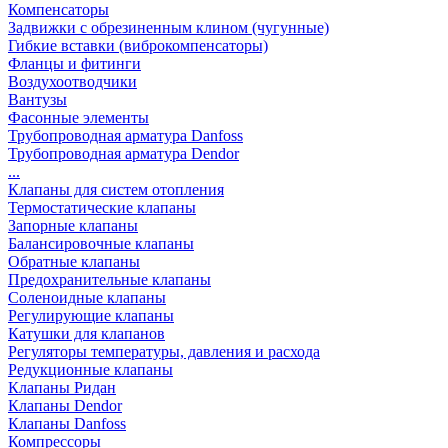
Компенсаторы
Задвижки с обрезиненным клином (чугунные)
Гибкие вставки (виброкомпенсаторы)
Фланцы и фитинги
Воздухоотводчики
Вантузы
Фасонные элементы
Трубопроводная арматура Danfoss
Трубопроводная арматура Dendor
...
Клапаны для систем отопления
Термостатические клапаны
Запорные клапаны
Балансировочные клапаны
Обратные клапаны
Предохранительные клапаны
Соленоидные клапаны
Регулирующие клапаны
Катушки для клапанов
Регуляторы температуры, давления и расхода
Редукционные клапаны
Клапаны Ридан
Клапаны Dendor
Клапаны Danfoss
Компрессоры