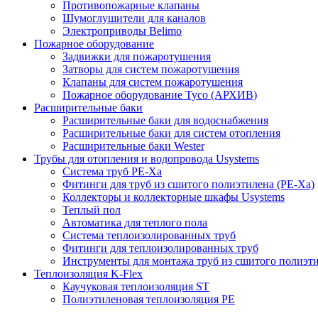
Противопожарные клапаны
Шумоглушители для каналов
Электроприводы Belimo
Пожарное оборудование
Задвижки для пожаротушения
Затворы для систем пожаротушения
Клапаны для систем пожаротушения
Пожарное оборудование Tyco (АРХИВ)
Расширительные баки
Расширительные баки для водоснабжения
Расширительные баки для систем отопления
Расширительные баки Wester
Трубы для отопления и водопровода Usystems
Система труб PE-Xa
Фитинги для труб из сшитого полиэтилена (PE-Xa)
Коллекторы и коллекторные шкафы Usystems
Теплый пол
Автоматика для теплого пола
Система теплоизолированных труб
Фитинги для теплоизолированных труб
Инструменты для монтажа труб из сшитого полиэт
Теплоизоляция K-Flex
Каучуковая теплоизоляция ST
Полиэтиленовая теплоизоляция PE