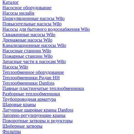
Каталог
Насосное оборудование
Насосы инлайн
Циркуляционные насосы Wilo
Повысительные насосы Wilo
Насосы для бытового водоснабжения Wilo
Скважинные насосы Wilo
Дренажные насосы Wilo
Канализационные насосы Wilo
Насосные станции Wilo
Пожарные станции Wilo
Запасные части к насосам Wilo
Насосы Wilo
Теплообменное оборудование
Теплообменники Ридан НН
Теплообменники Danfoss
Паяные пластинчатые теплообменники
Разборные теплообменники
Трубопроводная арматура
Шаровые краны
Латунные шаровые краны Danfoss
Запорно-регулирующие краны
Поворотные затворы и редукторы
Шиберные затворы
Фильтры