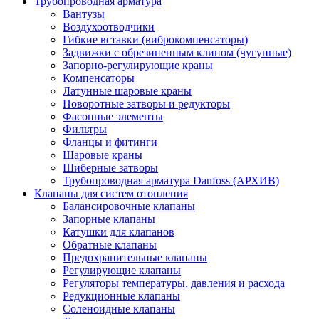
Трубопроводная арматура
Вантузы
Воздухоотводчики
Гибкие вставки (виброкомпенсаторы)
Задвижки с обрезиненным клином (чугунные)
Запорно-регулирующие краны
Компенсаторы
Латунные шаровые краны
Поворотные затворы и редукторы
Фасонные элементы
Фильтры
Фланцы и фитинги
Шаровые краны
Шиберные затворы
Трубопроводная арматура Danfoss (АРХИВ)
Клапаны для систем отопления
Балансировочные клапаны
Запорные клапаны
Катушки для клапанов
Обратные клапаны
Предохранительные клапаны
Регулирующие клапаны
Регуляторы температуры, давления и расхода
Редукционные клапаны
Соленоидные клапаны