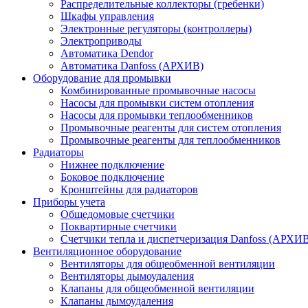
Распределительные коллекторы (гребенки)
Шкафы управления
Электронные регуляторы (контроллеры)
Электроприводы
Автоматика Dendor
Автоматика Danfoss (АРХИВ)
Оборудование для промывки
Комбинированные промывочные насосы
Насосы для промывки систем отопления
Насосы для промывки теплообменников
Промывочные реагенты для систем отопления
Промывочные реагенты для теплообменников
Радиаторы
Нижнее подключение
Боковое подключение
Кронштейны для радиаторов
Приборы учета
Общедомовые счетчики
Поквартирные счетчики
Счетчики тепла и диспетчеризация Danfoss (АРХИ
Вентиляционное оборудование
Вентиляторы для общеобменной вентиляции
Вентиляторы дымоудаления
Клапаны для общеобменной вентиляции
Клапаны дымоудаления