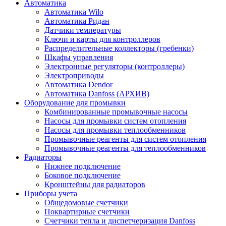
Автоматика
Автоматика Wilo
Автоматика Ридан
Датчики температуры
Ключи и карты для контроллеров
Распределительные коллекторы (гребенки)
Шкафы управления
Электронные регуляторы (контроллеры)
Электроприводы
Автоматика Dendor
Автоматика Danfoss (АРХИВ)
Оборудование для промывки
Комбинированные промывочные насосы
Насосы для промывки систем отопления
Насосы для промывки теплообменников
Промывочные реагенты для систем отопления
Промывочные реагенты для теплообменников
Радиаторы
Нижнее подключение
Боковое подключение
Кронштейны для радиаторов
Приборы учета
Общедомовые счетчики
Поквартирные счетчики
Счетчики тепла и диспетчеризация Danfoss