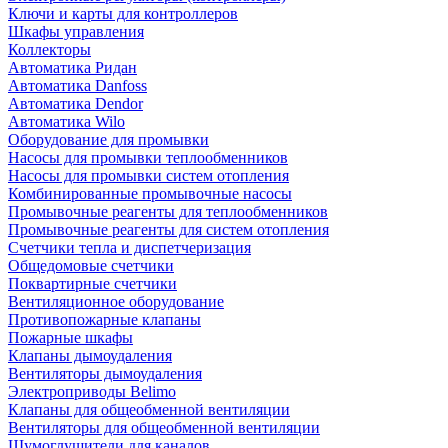
Ключи и карты для контроллеров
Шкафы управления
Коллекторы
Автоматика Ридан
Автоматика Danfoss
Автоматика Dendor
Автоматика Wilo
Оборудование для промывки
Насосы для промывки теплообменников
Насосы для промывки систем отопления
Комбинированные промывочные насосы
Промывочные реагенты для теплообменников
Промывочные реагенты для систем отопления
Счетчики тепла и диспетчеризация
Общедомовые счетчики
Поквартирные счетчики
Вентиляционное оборудование
Противопожарные клапаны
Пожарные шкафы
Клапаны дымоудаления
Вентиляторы дымоудаления
Электроприводы Belimo
Клапаны для общеобменной вентиляции
Вентиляторы для общеобменной вентиляции
Шумоглушители для каналов