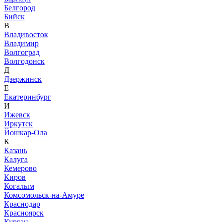
Белгород
Бийск
В
Владивосток
Владимир
Волгоград
Волгодонск
Д
Дзержинск
Е
Екатеринбург
И
Ижевск
Иркутск
Йошкар-Ола
К
Казань
Калуга
Кемерово
Киров
Когалым
Комсомольск-на-Амуре
Краснодар
Красноярск
Курган