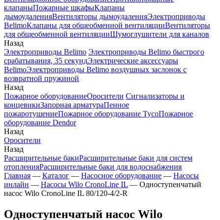
клапаны
Пожарные шкафы
Клапаны
дымоудаления
Вентиляторы дымоудаления
Электроприводы
Belimo
Клапаны для общеобменной вентиляции
Вентиляторы
для общеобменной вентиляции
Шумоглушители для каналов
Назад
Электроприводы Belimo
Электроприводы Belimo быстрого
срабатывания, 35 секунд
Электрические аксессуары
Belimo
Электроприводы Belimo воздушных заслонок c
возвратной пружиной
Назад
Пожарное оборудование
Оросители
Сигнализаторы и
концевики
Запорная арматура
Пенное
пожаротушение
Пожарное оборудование Tyco
Пожарное
оборудование Dendor
Назад
Оросители
Назад
Расширительные баки
Расширительные баки для систем
отопления
Расширительные баки для водоснабжения
Главная
—
Каталог
—
Насосное оборудование
—
Насосы
инлайн
—
Насосы Wilo CronoLine IL
—
Одноступенчатый
насос Wilo CronoLine IL 80/120-4/2-R
Одноступенчатый насос Wilo