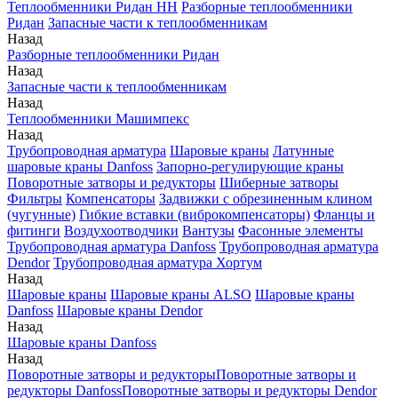
Теплообменники Ридан НН
Разборные теплообменники
Ридан
Запасные части к теплообменникам
Назад
Разборные теплообменники Ридан
Назад
Запасные части к теплообменникам
Назад
Теплообменники Машимпекс
Назад
Трубопроводная арматура
Шаровые краны
Латунные
шаровые краны Danfoss
Запорно-регулирующие краны
Поворотные затворы и редукторы
Шиберные затворы
Фильтры
Компенсаторы
Задвижки с обрезиненным клином
(чугунные)
Гибкие вставки (виброкомпенсаторы)
Фланцы и
фитинги
Воздухоотводчики
Вантузы
Фасонные элементы
Трубопроводная арматура Danfoss
Трубопроводная арматура
Dendor
Трубопроводная арматура Хортум
Назад
Шаровые краны
Шаровые краны ALSO
Шаровые краны
Danfoss
Шаровые краны Dendor
Назад
Шаровые краны Danfoss
Назад
Поворотные затворы и редукторы
Поворотные затворы и
редукторы Danfoss
Поворотные затворы и редукторы Dendor