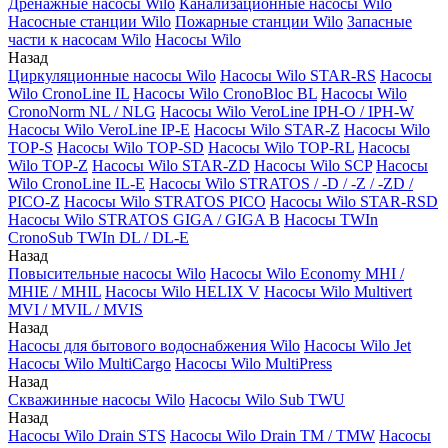
Дренажные насосы Wilo
Канализационные насосы Wilo
Насосные станции Wilo
Пожарные станции Wilo
Запасные
части к насосам Wilo
Насосы Wilo
Назад
Циркуляционные насосы Wilo
Насосы Wilo STAR-RS
Насосы
Wilo CronoLine IL
Насосы Wilo CronoBloc BL
Насосы Wilo
CronoNorm NL / NLG
Насосы Wilo VeroLine IPH-O / IPH-W
Насосы Wilo VeroLine IP-E
Насосы Wilo STAR-Z
Насосы Wilo
TOP-S
Насосы Wilo TOP-SD
Насосы Wilo TOP-RL
Насосы
Wilo TOP-Z
Насосы Wilo STAR-ZD
Насосы Wilo SCP
Насосы
Wilo CronoLine IL-E
Насосы Wilo STRATOS / -D / -Z / -ZD /
PICO-Z
Насосы Wilo STRATOS PICO
Насосы Wilo STAR-RSD
Насосы Wilo STRATOS GIGA / GIGA B
Насосы TWIn
CronoSub TWIn DL / DL-E
Назад
Повысительные насосы Wilo
Насосы Wilo Economy MHI /
MHIE / MHIL
Насосы Wilo HELIX V
Насосы Wilo Multivert
MVI / MVIL / MVIS
Назад
Насосы для бытового водоснабжения Wilo
Насосы Wilo Jet
Насосы Wilo MultiCargo
Насосы Wilo MultiPress
Назад
Скважинные насосы Wilo
Насосы Wilo Sub TWU
Назад
Насосы Wilo Drain STS
Насосы Wilo Drain TM / TMW
Насосы