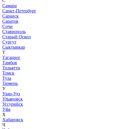
С
Самара
Санкт-Петербург
Саранск
Саратов
Сочи
Ставрополь
Старый Оскол
Сургут
Сыктывкар
Т
Таганрог
Тамбов
Тольятти
Томск
Тула
Тюмень
У
Улан-Удэ
Ульяновск
Уссурийск
Уфа
Х
Хабаровск
Ч