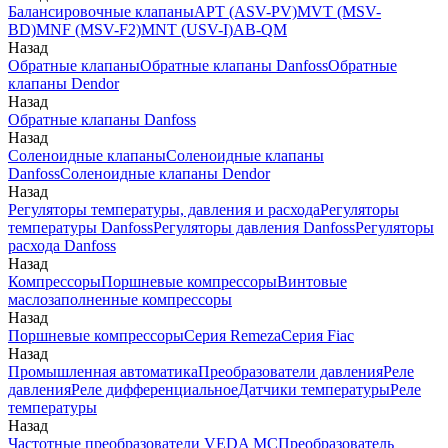
Балансировочные клапаны
APT (ASV-PV)
MVT (MSV-
BD)
MNF (MSV-F2)
MNT (USV-I)
AB-QM
Назад
Обратные клапаны
Обратные клапаны Danfoss
Обратные
клапаны Dendor
Назад
Обратные клапаны Danfoss
Назад
Соленоидные клапаны
Соленоидные клапаны
Danfoss
Соленоидные клапаны Dendor
Назад
Регуляторы температуры, давления и расхода
Регуляторы
температуры Danfoss
Регуляторы давления Danfoss
Регуляторы
расхода Danfoss
Назад
Компрессоры
Поршневые компрессоры
Винтовые
маслозаполненные компрессоры
Назад
Поршневые компрессоры
Серия Remeza
Серия Fiac
Назад
Промышленная автоматика
Преобразователи давления
Реле
давления
Реле дифференциальное
Датчики температуры
Реле
температуры
Назад
Частотные преобразователи VEDA MC
Преобразователь