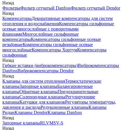
Назад
Фильтры
Фильтр сетчатый Danfoss
Фильтр сетчатый Dendor
Назад
Компенсаторы
Декоративные компенсаторы для систем
отопления и водоснабжения
Компенсаторы сильфонные
осевые многослойные с поворотными
фланцами
Многослойные сильфонные
компенсаторы
Компенсаторы сильфонные осевые
резьбовые
Компенсаторы сильфонные осевые
многослойные
Компенсаторы Хортум
Компенсаторы
сильфонные
Назад
Гибкие вставки (виброкомпенсаторы)
Виброкомпенсаторы
Danfoss
Виброкомпенсаторы Dendor
Назад
Клапаны для систем отопления
Термостатические
клапаны
Запорные клапаны
Балансировочные
клапаны
Обратные клапаны
Предохранительные
клапаны
Соленоидные клапаны
Регулирующие
клапаны
Катушки для клапанов
Регуляторы температуры,
давления и расхода
Редукционные клапаны
Клапаны
Ридан
Клапаны Dendor
Клапаны Danfoss
Назад
Запорные клапаны
RLV
MSV-S
Назад