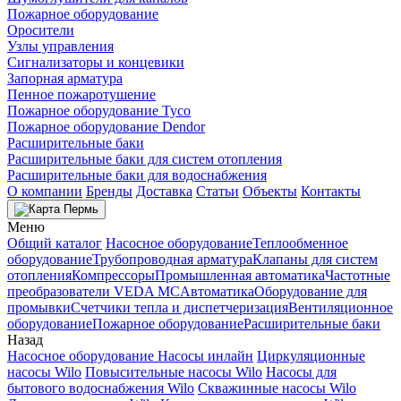
Пожарное оборудование
Оросители
Узлы управления
Сигнализаторы и концевики
Запорная арматура
Пенное пожаротушение
Пожарное оборудование Tyco
Пожарное оборудование Dendor
Расширительные баки
Расширительные баки для систем отопления
Расширительные баки для водоснабжения
О компании
Бренды
Доставка
Статьи
Объекты
Контакты
Пермь
Меню
Общий каталог
Насосное оборудование
Теплообменное
оборудование
Трубопроводная арматура
Клапаны для систем
отопления
Компрессоры
Промышленная автоматика
Частотные
преобразователи VEDA MC
Автоматика
Оборудование для
промывки
Счетчики тепла и диспетчеризация
Вентиляционное
оборудование
Пожарное оборудование
Расширительные баки
Назад
Насосное оборудование
Насосы инлайн
Циркуляционные
насосы Wilo
Повысительные насосы Wilo
Насосы для
бытового водоснабжения Wilo
Скважинные насосы Wilo