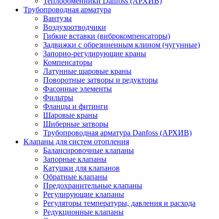
Теплообменники Danfoss (АРХИВ)
Трубопроводная арматура
Вантузы
Воздухоотводчики
Гибкие вставки (виброкомпенсаторы)
Задвижки с обрезиненным клином (чугунные)
Запорно-регулирующие краны
Компенсаторы
Латунные шаровые краны
Поворотные затворы и редукторы
Фасонные элементы
Фильтры
Фланцы и фитинги
Шаровые краны
Шиберные затворы
Трубопроводная арматура Danfoss (АРХИВ)
Клапаны для систем отопления
Балансировочные клапаны
Запорные клапаны
Катушки для клапанов
Обратные клапаны
Предохранительные клапаны
Регулирующие клапаны
Регуляторы температуры, давления и расхода
Редукционные клапаны