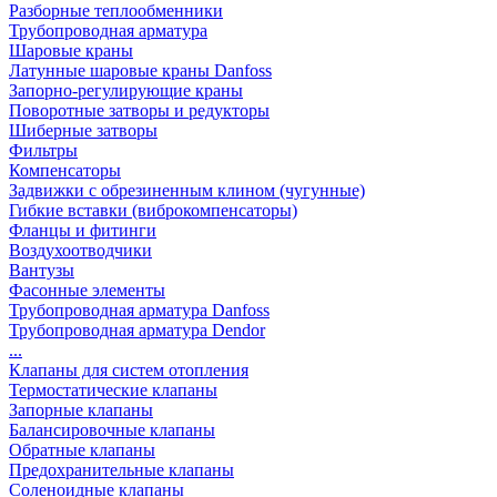
Разборные теплообменники
Трубопроводная арматура
Шаровые краны
Латунные шаровые краны Danfoss
Запорно-регулирующие краны
Поворотные затворы и редукторы
Шиберные затворы
Фильтры
Компенсаторы
Задвижки с обрезиненным клином (чугунные)
Гибкие вставки (виброкомпенсаторы)
Фланцы и фитинги
Воздухоотводчики
Вантузы
Фасонные элементы
Трубопроводная арматура Danfoss
Трубопроводная арматура Dendor
...
Клапаны для систем отопления
Термостатические клапаны
Запорные клапаны
Балансировочные клапаны
Обратные клапаны
Предохранительные клапаны
Соленоидные клапаны