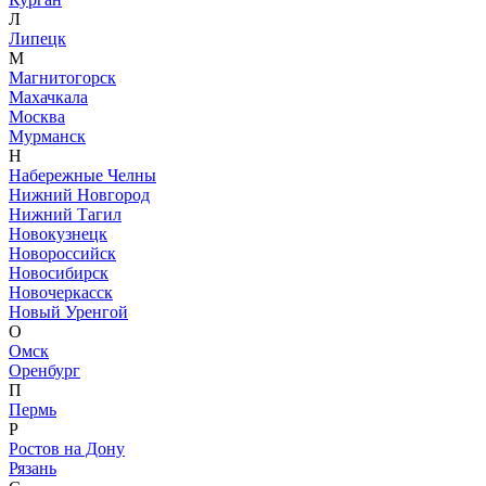
Л
Липецк
М
Магнитогорск
Махачкала
Москва
Мурманск
Н
Набережные Челны
Нижний Новгород
Нижний Тагил
Новокузнецк
Новороссийск
Новосибирск
Новочеркасск
Новый Уренгой
О
Омск
Оренбург
П
Пермь
Р
Ростов на Дону
Рязань