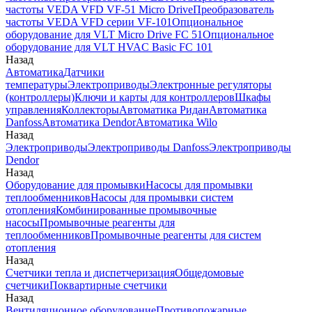
частоты VEDA VFD VF-51 Micro Drive
Преобразователь
частоты VEDA VFD серии VF-101
Опциональное
оборудование для VLT Micro Drive FC 51
Опциональное
оборудование для VLT HVAC Basic FC 101
Назад
Автоматика
Датчики
температуры
Электроприводы
Электронные регуляторы
(контроллеры)
Ключи и карты для контроллеров
Шкафы
управления
Коллекторы
Автоматика Ридан
Автоматика
Danfoss
Автоматика Dendor
Автоматика Wilo
Назад
Электроприводы
Электроприводы Danfoss
Электроприводы
Dendor
Назад
Оборудование для промывки
Насосы для промывки
теплообменников
Насосы для промывки систем
отопления
Комбинированные промывочные
насосы
Промывочные реагенты для
теплообменников
Промывочные реагенты для систем
отопления
Назад
Счетчики тепла и диспетчеризация
Общедомовые
счетчики
Поквартирные счетчики
Назад
Вентиляционное оборудование
Противопожарные