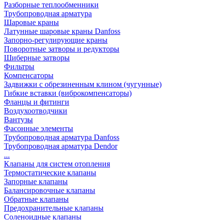
Разборные теплообменники
Трубопроводная арматура
Шаровые краны
Латунные шаровые краны Danfoss
Запорно-регулирующие краны
Поворотные затворы и редукторы
Шиберные затворы
Фильтры
Компенсаторы
Задвижки с обрезиненным клином (чугунные)
Гибкие вставки (виброкомпенсаторы)
Фланцы и фитинги
Воздухоотводчики
Вантузы
Фасонные элементы
Трубопроводная арматура Danfoss
Трубопроводная арматура Dendor
...
Клапаны для систем отопления
Термостатические клапаны
Запорные клапаны
Балансировочные клапаны
Обратные клапаны
Предохранительные клапаны
Соленоидные клапаны