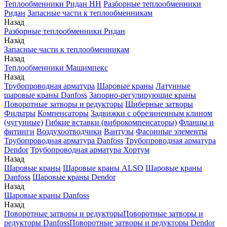
Теплообменники Ридан НН
Разборные теплообменники
Ридан
Запасные части к теплообменникам
Назад
Разборные теплообменники Ридан
Назад
Запасные части к теплообменникам
Назад
Теплообменники Машимпекс
Назад
Трубопроводная арматура
Шаровые краны
Латунные
шаровые краны Danfoss
Запорно-регулирующие краны
Поворотные затворы и редукторы
Шиберные затворы
Фильтры
Компенсаторы
Задвижки с обрезиненным клином
(чугунные)
Гибкие вставки (виброкомпенсаторы)
Фланцы и
фитинги
Воздухоотводчики
Вантузы
Фасонные элементы
Трубопроводная арматура Danfoss
Трубопроводная арматура
Dendor
Трубопроводная арматура Хортум
Назад
Шаровые краны
Шаровые краны ALSO
Шаровые краны
Danfoss
Шаровые краны Dendor
Назад
Шаровые краны Danfoss
Назад
Поворотные затворы и редукторы
Поворотные затворы и
редукторы Danfoss
Поворотные затворы и редукторы Dendor