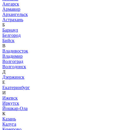
Ангарск
Армавир
Архангельск
Астрахань
Б
Барнаул
Белгород
Бийск
В
Владивосток
Владимир
Волгоград
Волгодонск
Д
Дзержинск
Е
Екатеринбург
И
Ижевск
Иркутск
Йошкар-Ола
К
Казань
Калуга
Кемерово