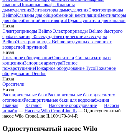
клапаны
Пожарные шкафы
Клапаны
дымоудаления
Вентиляторы дымоудаления
Электроприводы
Belimo
Клапаны для общеобменной вентиляции
Вентиляторы
для общеобменной вентиляции
Шумоглушители для каналов
Назад
Электроприводы Belimo
Электроприводы Belimo быстрого
срабатывания, 35 секунд
Электрические аксессуары
Belimo
Электроприводы Belimo воздушных заслонок c
возвратной пружиной
Назад
Пожарное оборудование
Оросители
Сигнализаторы и
концевики
Запорная арматура
Пенное
пожаротушение
Пожарное оборудование Tyco
Пожарное
оборудование Dendor
Назад
Оросители
Назад
Расширительные баки
Расширительные баки для систем
отопления
Расширительные баки для водоснабжения
Главная
—
Каталог
—
Насосное оборудование
—
Насосы
инлайн
—
Насосы Wilo CronoLine IL
—
Одноступенчатый
насос Wilo CronoLine IL100/170-3/4-R
Одноступенчатый насос Wilo