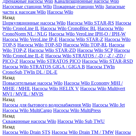
Дренажные насосы Wilo
Канализационные насосы Wilo
Насосные станции Wilo
Пожарные станции Wilo
Запасные
части к насосам Wilo
Насосы Wilo
Назад
Циркуляционные насосы Wilo
Насосы Wilo STAR-RS
Насосы
Wilo CronoLine IL
Насосы Wilo CronoBloc BL
Насосы Wilo
CronoNorm NL / NLG
Насосы Wilo VeroLine IPH-O / IPH-W
Насосы Wilo VeroLine IP-E
Насосы Wilo STAR-Z
Насосы Wilo
TOP-S
Насосы Wilo TOP-SD
Насосы Wilo TOP-RL
Насосы
Wilo TOP-Z
Насосы Wilo STAR-ZD
Насосы Wilo SCP
Насосы
Wilo CronoLine IL-E
Насосы Wilo STRATOS / -D / -Z / -ZD /
PICO-Z
Насосы Wilo STRATOS PICO
Насосы Wilo STAR-RSD
Насосы Wilo STRATOS GIGA / GIGA B
Насосы TWIn
CronoSub TWIn DL / DL-E
Назад
Повысительные насосы Wilo
Насосы Wilo Economy MHI /
MHIE / MHIL
Насосы Wilo HELIX V
Насосы Wilo Multivert
MVI / MVIL / MVIS
Назад
Насосы для бытового водоснабжения Wilo
Насосы Wilo Jet
Насосы Wilo MultiCargo
Насосы Wilo MultiPress
Назад
Скважинные насосы Wilo
Насосы Wilo Sub TWU
Назад
Насосы Wilo Drain STS
Насосы Wilo Drain TM / TMW
Насосы