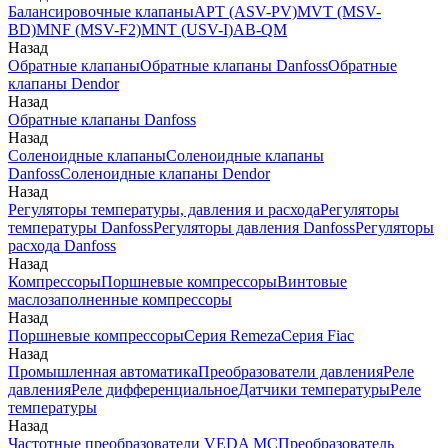
Балансировочные клапаны
APT (ASV-PV)
MVT (MSV-
BD)
MNF (MSV-F2)
MNT (USV-I)
AB-QM
Назад
Обратные клапаны
Обратные клапаны Danfoss
Обратные
клапаны Dendor
Назад
Обратные клапаны Danfoss
Назад
Соленоидные клапаны
Соленоидные клапаны
Danfoss
Соленоидные клапаны Dendor
Назад
Регуляторы температуры, давления и расхода
Регуляторы
температуры Danfoss
Регуляторы давления Danfoss
Регуляторы
расхода Danfoss
Назад
Компрессоры
Поршневые компрессоры
Винтовые
маслозаполненные компрессоры
Назад
Поршневые компрессоры
Серия Remeza
Серия Fiac
Назад
Промышленная автоматика
Преобразователи давления
Реле
давления
Реле дифференциальное
Датчики температуры
Реле
температуры
Назад
Частотные преобразователи VEDA MC
Преобразователь