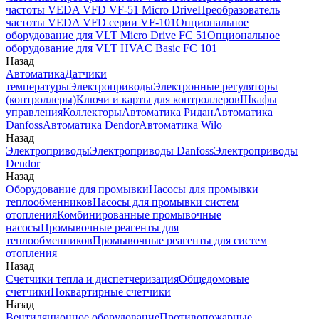
частоты VEDA VFD VF-51 Micro Drive
Преобразователь
частоты VEDA VFD серии VF-101
Опциональное
оборудование для VLT Micro Drive FC 51
Опциональное
оборудование для VLT HVAC Basic FC 101
Назад
Автоматика
Датчики
температуры
Электроприводы
Электронные регуляторы
(контроллеры)
Ключи и карты для контроллеров
Шкафы
управления
Коллекторы
Автоматика Ридан
Автоматика
Danfoss
Автоматика Dendor
Автоматика Wilo
Назад
Электроприводы
Электроприводы Danfoss
Электроприводы
Dendor
Назад
Оборудование для промывки
Насосы для промывки
теплообменников
Насосы для промывки систем
отопления
Комбинированные промывочные
насосы
Промывочные реагенты для
теплообменников
Промывочные реагенты для систем
отопления
Назад
Счетчики тепла и диспетчеризация
Общедомовые
счетчики
Поквартирные счетчики
Назад
Вентиляционное оборудование
Противопожарные