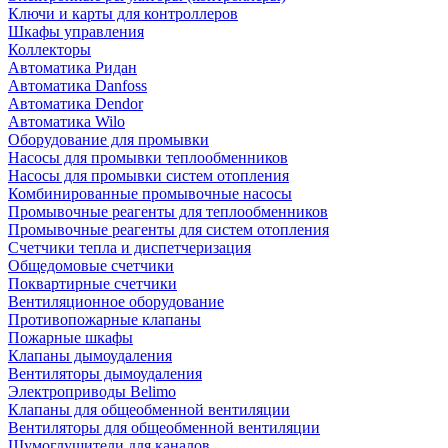
Ключи и карты для контроллеров
Шкафы управления
Коллекторы
Автоматика Ридан
Автоматика Danfoss
Автоматика Dendor
Автоматика Wilo
Оборудование для промывки
Насосы для промывки теплообменников
Насосы для промывки систем отопления
Комбинированные промывочные насосы
Промывочные реагенты для теплообменников
Промывочные реагенты для систем отопления
Счетчики тепла и диспетчеризация
Общедомовые счетчики
Поквартирные счетчики
Вентиляционное оборудование
Противопожарные клапаны
Пожарные шкафы
Клапаны дымоудаления
Вентиляторы дымоудаления
Электроприводы Belimo
Клапаны для общеобменной вентиляции
Вентиляторы для общеобменной вентиляции
Шумоглушители для каналов