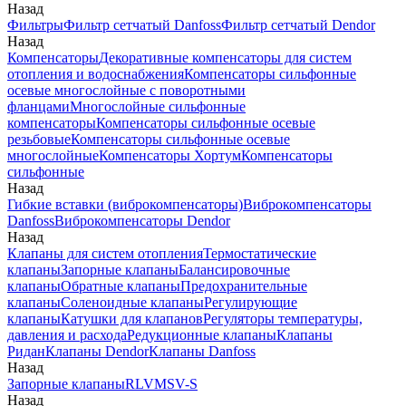
Назад
Фильтры
Фильтр сетчатый Danfoss
Фильтр сетчатый Dendor
Назад
Компенсаторы
Декоративные компенсаторы для систем
отопления и водоснабжения
Компенсаторы сильфонные
осевые многослойные с поворотными
фланцами
Многослойные сильфонные
компенсаторы
Компенсаторы сильфонные осевые
резьбовые
Компенсаторы сильфонные осевые
многослойные
Компенсаторы Хортум
Компенсаторы
сильфонные
Назад
Гибкие вставки (виброкомпенсаторы)
Виброкомпенсаторы
Danfoss
Виброкомпенсаторы Dendor
Назад
Клапаны для систем отопления
Термостатические
клапаны
Запорные клапаны
Балансировочные
клапаны
Обратные клапаны
Предохранительные
клапаны
Соленоидные клапаны
Регулирующие
клапаны
Катушки для клапанов
Регуляторы температуры,
давления и расхода
Редукционные клапаны
Клапаны
Ридан
Клапаны Dendor
Клапаны Danfoss
Назад
Запорные клапаны
RLV
MSV-S
Назад