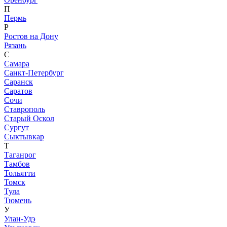
П
Пермь
Р
Ростов на Дону
Рязань
С
Самара
Санкт-Петербург
Саранск
Саратов
Сочи
Ставрополь
Старый Оскол
Сургут
Сыктывкар
Т
Таганрог
Тамбов
Тольятти
Томск
Тула
Тюмень
У
Улан-Удэ