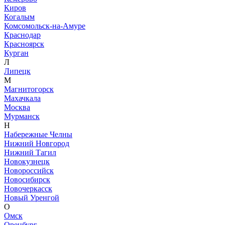
Киров
Когалым
Комсомольск-на-Амуре
Краснодар
Красноярск
Курган
Л
Липецк
М
Магнитогорск
Махачкала
Москва
Мурманск
Н
Набережные Челны
Нижний Новгород
Нижний Тагил
Новокузнецк
Новороссийск
Новосибирск
Новочеркасск
Новый Уренгой
О
Омск
Оренбург