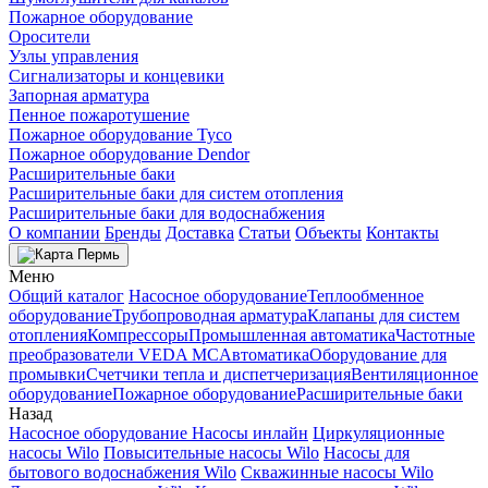
Пожарное оборудование
Оросители
Узлы управления
Сигнализаторы и концевики
Запорная арматура
Пенное пожаротушение
Пожарное оборудование Tyco
Пожарное оборудование Dendor
Расширительные баки
Расширительные баки для систем отопления
Расширительные баки для водоснабжения
О компании
Бренды
Доставка
Статьи
Объекты
Контакты
Пермь
Меню
Общий каталог
Насосное оборудование
Теплообменное
оборудование
Трубопроводная арматура
Клапаны для систем
отопления
Компрессоры
Промышленная автоматика
Частотные
преобразователи VEDA MC
Автоматика
Оборудование для
промывки
Счетчики тепла и диспетчеризация
Вентиляционное
оборудование
Пожарное оборудование
Расширительные баки
Назад
Насосное оборудование
Насосы инлайн
Циркуляционные
насосы Wilo
Повысительные насосы Wilo
Насосы для
бытового водоснабжения Wilo
Скважинные насосы Wilo