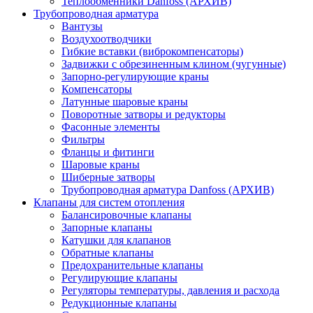
Теплообменники Danfoss (АРХИВ)
Трубопроводная арматура
Вантузы
Воздухоотводчики
Гибкие вставки (виброкомпенсаторы)
Задвижки с обрезиненным клином (чугунные)
Запорно-регулирующие краны
Компенсаторы
Латунные шаровые краны
Поворотные затворы и редукторы
Фасонные элементы
Фильтры
Фланцы и фитинги
Шаровые краны
Шиберные затворы
Трубопроводная арматура Danfoss (АРХИВ)
Клапаны для систем отопления
Балансировочные клапаны
Запорные клапаны
Катушки для клапанов
Обратные клапаны
Предохранительные клапаны
Регулирующие клапаны
Регуляторы температуры, давления и расхода
Редукционные клапаны