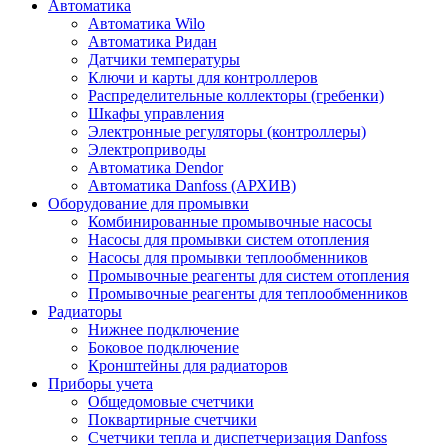
Автоматика
Автоматика Wilo
Автоматика Ридан
Датчики температуры
Ключи и карты для контроллеров
Распределительные коллекторы (гребенки)
Шкафы управления
Электронные регуляторы (контроллеры)
Электроприводы
Автоматика Dendor
Автоматика Danfoss (АРХИВ)
Оборудование для промывки
Комбинированные промывочные насосы
Насосы для промывки систем отопления
Насосы для промывки теплообменников
Промывочные реагенты для систем отопления
Промывочные реагенты для теплообменников
Радиаторы
Нижнее подключение
Боковое подключение
Кронштейны для радиаторов
Приборы учета
Общедомовые счетчики
Поквартирные счетчики
Счетчики тепла и диспетчеризация Danfoss