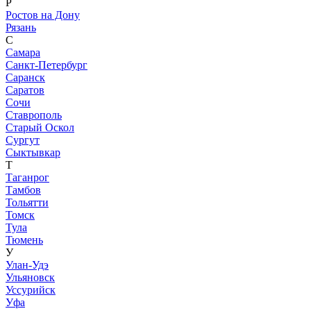
Р
Ростов на Дону
Рязань
С
Самара
Санкт-Петербург
Саранск
Саратов
Сочи
Ставрополь
Старый Оскол
Сургут
Сыктывкар
Т
Таганрог
Тамбов
Тольятти
Томск
Тула
Тюмень
У
Улан-Удэ
Ульяновск
Уссурийск
Уфа