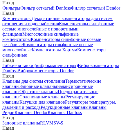
Назад
Фильтры
Фильтр сетчатый Danfoss
Фильтр сетчатый Dendor
Назад
Компенсаторы
Декоративные компенсаторы для систем
отопления и водоснабжения
Компенсаторы сильфонные
осевые многослойные с поворотными
фланцами
Многослойные сильфонные
компенсаторы
Компенсаторы сильфонные осевые
резьбовые
Компенсаторы сильфонные осевые
многослойные
Компенсаторы Хортум
Компенсаторы
сильфонные
Назад
Гибкие вставки (виброкомпенсаторы)
Виброкомпенсаторы
Danfoss
Виброкомпенсаторы Dendor
Назад
Клапаны для систем отопления
Термостатические
клапаны
Запорные клапаны
Балансировочные
клапаны
Обратные клапаны
Предохранительные
клапаны
Соленоидные клапаны
Регулирующие
клапаны
Катушки для клапанов
Регуляторы температуры,
давления и расхода
Редукционные клапаны
Клапаны
Ридан
Клапаны Dendor
Клапаны Danfoss
Назад
Запорные клапаны
RLV
MSV-S
Назад