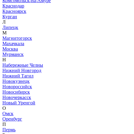
Комсомольск-на-Амуре
Краснодар
Красноярск
Курган
Л
Липецк
М
Магнитогорск
Махачкала
Москва
Мурманск
Н
Набережные Челны
Нижний Новгород
Нижний Тагил
Новокузнецк
Новороссийск
Новосибирск
Новочеркасск
Новый Уренгой
О
Омск
Оренбург
П
Пермь