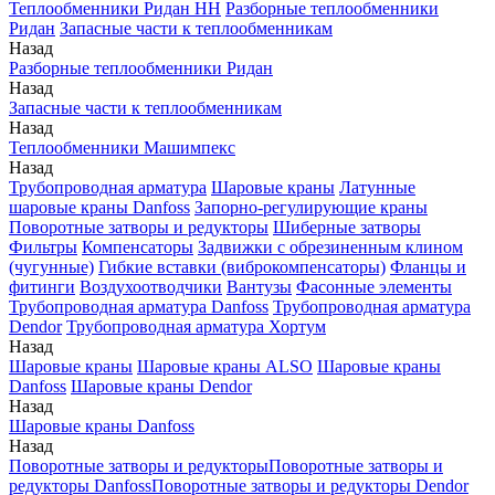
Теплообменники Ридан НН
Разборные теплообменники
Ридан
Запасные части к теплообменникам
Назад
Разборные теплообменники Ридан
Назад
Запасные части к теплообменникам
Назад
Теплообменники Машимпекс
Назад
Трубопроводная арматура
Шаровые краны
Латунные
шаровые краны Danfoss
Запорно-регулирующие краны
Поворотные затворы и редукторы
Шиберные затворы
Фильтры
Компенсаторы
Задвижки с обрезиненным клином
(чугунные)
Гибкие вставки (виброкомпенсаторы)
Фланцы и
фитинги
Воздухоотводчики
Вантузы
Фасонные элементы
Трубопроводная арматура Danfoss
Трубопроводная арматура
Dendor
Трубопроводная арматура Хортум
Назад
Шаровые краны
Шаровые краны ALSO
Шаровые краны
Danfoss
Шаровые краны Dendor
Назад
Шаровые краны Danfoss
Назад
Поворотные затворы и редукторы
Поворотные затворы и
редукторы Danfoss
Поворотные затворы и редукторы Dendor