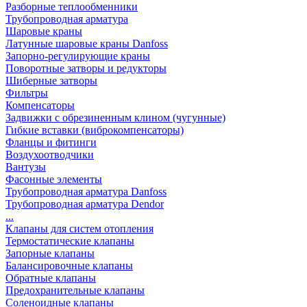
Разборные теплообменники
Трубопроводная арматура
Шаровые краны
Латунные шаровые краны Danfoss
Запорно-регулирующие краны
Поворотные затворы и редукторы
Шиберные затворы
Фильтры
Компенсаторы
Задвижки с обрезиненным клином (чугунные)
Гибкие вставки (виброкомпенсаторы)
Фланцы и фитинги
Воздухоотводчики
Вантузы
Фасонные элементы
Трубопроводная арматура Danfoss
Трубопроводная арматура Dendor
...
Клапаны для систем отопления
Термостатические клапаны
Запорные клапаны
Балансировочные клапаны
Обратные клапаны
Предохранительные клапаны
Соленоидные клапаны