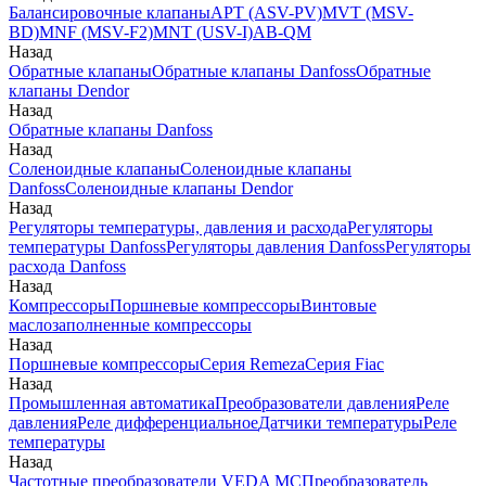
Балансировочные клапаны
APT (ASV-PV)
MVT (MSV-
BD)
MNF (MSV-F2)
MNT (USV-I)
AB-QM
Назад
Обратные клапаны
Обратные клапаны Danfoss
Обратные
клапаны Dendor
Назад
Обратные клапаны Danfoss
Назад
Соленоидные клапаны
Соленоидные клапаны
Danfoss
Соленоидные клапаны Dendor
Назад
Регуляторы температуры, давления и расхода
Регуляторы
температуры Danfoss
Регуляторы давления Danfoss
Регуляторы
расхода Danfoss
Назад
Компрессоры
Поршневые компрессоры
Винтовые
маслозаполненные компрессоры
Назад
Поршневые компрессоры
Серия Remeza
Серия Fiac
Назад
Промышленная автоматика
Преобразователи давления
Реле
давления
Реле дифференциальное
Датчики температуры
Реле
температуры
Назад
Частотные преобразователи VEDA MC
Преобразователь