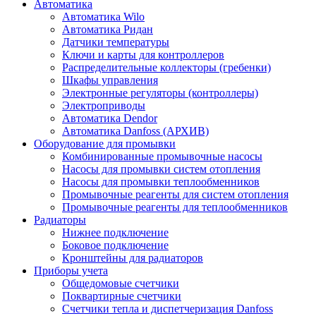
Автоматика
Автоматика Wilo
Автоматика Ридан
Датчики температуры
Ключи и карты для контроллеров
Распределительные коллекторы (гребенки)
Шкафы управления
Электронные регуляторы (контроллеры)
Электроприводы
Автоматика Dendor
Автоматика Danfoss (АРХИВ)
Оборудование для промывки
Комбинированные промывочные насосы
Насосы для промывки систем отопления
Насосы для промывки теплообменников
Промывочные реагенты для систем отопления
Промывочные реагенты для теплообменников
Радиаторы
Нижнее подключение
Боковое подключение
Кронштейны для радиаторов
Приборы учета
Общедомовые счетчики
Поквартирные счетчики
Счетчики тепла и диспетчеризация Danfoss