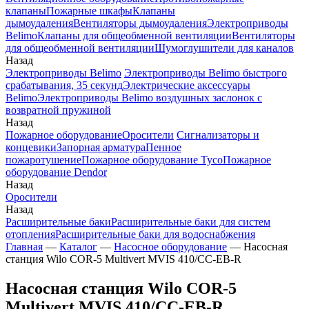
клапаны
Пожарные шкафы
Клапаны
дымоудаления
Вентиляторы дымоудаления
Электроприводы
Belimo
Клапаны для общеобменной вентиляции
Вентиляторы
для общеобменной вентиляции
Шумоглушители для каналов
Назад
Электроприводы Belimo
Электроприводы Belimo быстрого
срабатывания, 35 секунд
Электрические аксессуары
Belimo
Электроприводы Belimo воздушных заслонок c
возвратной пружиной
Назад
Пожарное оборудование
Оросители
Сигнализаторы и
концевики
Запорная арматура
Пенное
пожаротушение
Пожарное оборудование Tyco
Пожарное
оборудование Dendor
Назад
Оросители
Назад
Расширительные баки
Расширительные баки для систем
отопления
Расширительные баки для водоснабжения
Главная
—
Каталог
—
Насосное оборудование
—
Насосная
станция Wilo COR-5 Multivert MVIS 410/CC-EB-R
Насосная станция Wilo COR-5
Multivert MVIS 410/CC-EB-R