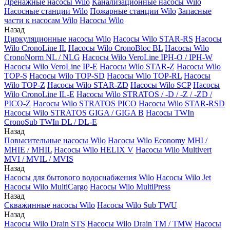
Дренажные насосы Wilo
Канализационные насосы Wilo
Насосные станции Wilo
Пожарные станции Wilo
Запасные
части к насосам Wilo
Насосы Wilo
Назад
Циркуляционные насосы Wilo
Насосы Wilo STAR-RS
Насосы
Wilo CronoLine IL
Насосы Wilo CronoBloc BL
Насосы Wilo
CronoNorm NL / NLG
Насосы Wilo VeroLine IPH-O / IPH-W
Насосы Wilo VeroLine IP-E
Насосы Wilo STAR-Z
Насосы Wilo
TOP-S
Насосы Wilo TOP-SD
Насосы Wilo TOP-RL
Насосы
Wilo TOP-Z
Насосы Wilo STAR-ZD
Насосы Wilo SCP
Насосы
Wilo CronoLine IL-E
Насосы Wilo STRATOS / -D / -Z / -ZD /
PICO-Z
Насосы Wilo STRATOS PICO
Насосы Wilo STAR-RSD
Насосы Wilo STRATOS GIGA / GIGA B
Насосы TWIn
CronoSub TWIn DL / DL-E
Назад
Повысительные насосы Wilo
Насосы Wilo Economy MHI /
MHIE / MHIL
Насосы Wilo HELIX V
Насосы Wilo Multivert
MVI / MVIL / MVIS
Назад
Насосы для бытового водоснабжения Wilo
Насосы Wilo Jet
Насосы Wilo MultiCargo
Насосы Wilo MultiPress
Назад
Скважинные насосы Wilo
Насосы Wilo Sub TWU
Назад
Насосы Wilo Drain STS
Насосы Wilo Drain TM / TMW
Насосы