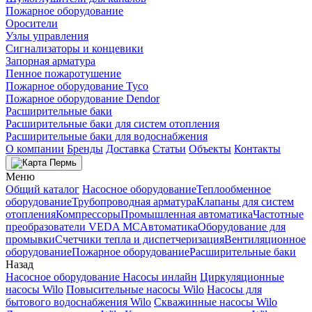
Пожарное оборудование
Оросители
Узлы управления
Сигнализаторы и концевики
Запорная арматура
Пенное пожаротушение
Пожарное оборудование Tyco
Пожарное оборудование Dendor
Расширительные баки
Расширительные баки для систем отопления
Расширительные баки для водоснабжения
О компании
Бренды
Доставка
Статьи
Объекты
Контакты
Пермь
Меню
Общий каталог
Насосное оборудование
Теплообменное
оборудование
Трубопроводная арматура
Клапаны для систем
отопления
Компрессоры
Промышленная автоматика
Частотные
преобразователи VEDA MC
Автоматика
Оборудование для
промывки
Счетчики тепла и диспетчеризация
Вентиляционное
оборудование
Пожарное оборудование
Расширительные баки
Назад
Насосное оборудование
Насосы инлайн
Циркуляционные
насосы Wilo
Повысительные насосы Wilo
Насосы для
бытового водоснабжения Wilo
Скважинные насосы Wilo