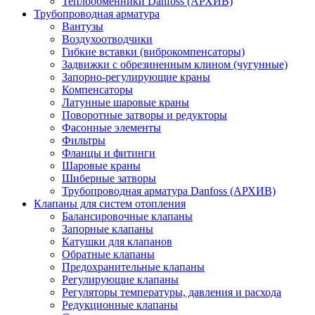
Теплообменники Danfoss (АРХИВ)
Трубопроводная арматура
Вантузы
Воздухоотводчики
Гибкие вставки (виброкомпенсаторы)
Задвижки с обрезиненным клином (чугунные)
Запорно-регулирующие краны
Компенсаторы
Латунные шаровые краны
Поворотные затворы и редукторы
Фасонные элементы
Фильтры
Фланцы и фитинги
Шаровые краны
Шиберные затворы
Трубопроводная арматура Danfoss (АРХИВ)
Клапаны для систем отопления
Балансировочные клапаны
Запорные клапаны
Катушки для клапанов
Обратные клапаны
Предохранительные клапаны
Регулирующие клапаны
Регуляторы температуры, давления и расхода
Редукционные клапаны