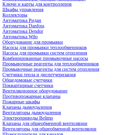
Ключи и карты для контроллеров
Шкафы управления
Коллекторы
Автоматика Ридан
Автоматика Danfoss
Автоматика Dendor
Автоматика Wilo
Оборудование для промывки
Насосы для промывки теплообменников
Насосы для промывки систем отопления
Комбинированные промывочные насосы
Промывочные реагенты для теплообменников
Промывочные реагенты для систем отопления
Счетчики тепла и диспетчеризация
Общедомовые счетчики
Поквартирные счетчики
Вентиляционное оборудование
Противопожарные клапаны
Пожарные шкафы
Клапаны дымоудаления
Вентиляторы дымоудаления
Электроприводы Belimo
Клапаны для общеобменной вентиляции
Вентиляторы для общеобменной вентиляции
Шумоглушители для каналов