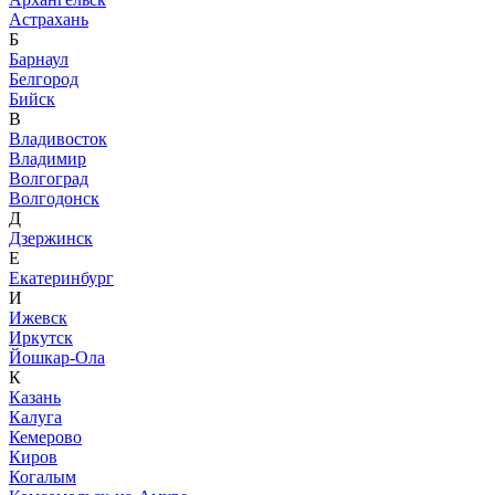
Астрахань
Б
Барнаул
Белгород
Бийск
В
Владивосток
Владимир
Волгоград
Волгодонск
Д
Дзержинск
Е
Екатеринбург
И
Ижевск
Иркутск
Йошкар-Ола
К
Казань
Калуга
Кемерово
Киров
Когалым