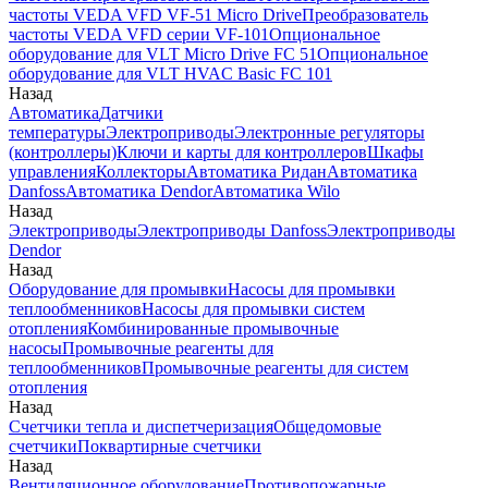
частоты VEDA VFD VF-51 Micro Drive
Преобразователь
частоты VEDA VFD серии VF-101
Опциональное
оборудование для VLT Micro Drive FC 51
Опциональное
оборудование для VLT HVAC Basic FC 101
Назад
Автоматика
Датчики
температуры
Электроприводы
Электронные регуляторы
(контроллеры)
Ключи и карты для контроллеров
Шкафы
управления
Коллекторы
Автоматика Ридан
Автоматика
Danfoss
Автоматика Dendor
Автоматика Wilo
Назад
Электроприводы
Электроприводы Danfoss
Электроприводы
Dendor
Назад
Оборудование для промывки
Насосы для промывки
теплообменников
Насосы для промывки систем
отопления
Комбинированные промывочные
насосы
Промывочные реагенты для
теплообменников
Промывочные реагенты для систем
отопления
Назад
Счетчики тепла и диспетчеризация
Общедомовые
счетчики
Поквартирные счетчики
Назад
Вентиляционное оборудование
Противопожарные