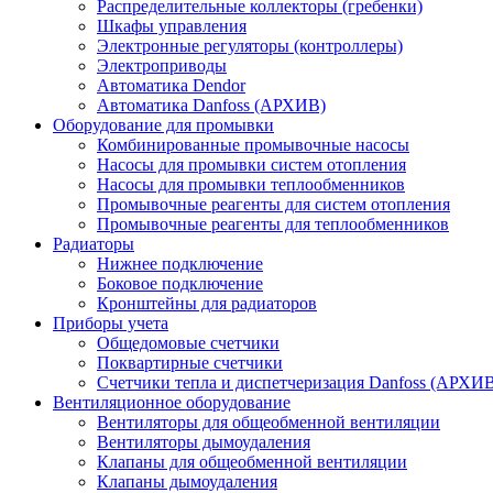
Распределительные коллекторы (гребенки)
Шкафы управления
Электронные регуляторы (контроллеры)
Электроприводы
Автоматика Dendor
Автоматика Danfoss (АРХИВ)
Оборудование для промывки
Комбинированные промывочные насосы
Насосы для промывки систем отопления
Насосы для промывки теплообменников
Промывочные реагенты для систем отопления
Промывочные реагенты для теплообменников
Радиаторы
Нижнее подключение
Боковое подключение
Кронштейны для радиаторов
Приборы учета
Общедомовые счетчики
Поквартирные счетчики
Счетчики тепла и диспетчеризация Danfoss (АРХИ
Вентиляционное оборудование
Вентиляторы для общеобменной вентиляции
Вентиляторы дымоудаления
Клапаны для общеобменной вентиляции
Клапаны дымоудаления