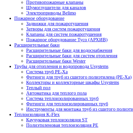
Противопожарные клапаны
Шумоглушители для каналов
Электроприводы Belimo
Пожарное оборудование
Задвижки для пожаротушения
Затворы для систем пожаротушения
Клапаны для систем пожаротушения
Пожарное оборудование Tyco (АРХИВ)
Расширительные баки
Расширительные баки для водоснабжения
Расширительные баки для систем отопления
Расширительные баки Wester
Трубы для отопления и водопровода Usystems
Система труб PE-Xa
Фитинги для труб из сшитого полиэтилена (PE-Xa)
Коллекторы и коллекторные шкафы Usystems
Теплый пол
Автоматика для теплого пола
Система теплоизолированных труб
Фитинги для теплоизолированных труб
Инструменты для монтажа труб из сшитого полиэт
Теплоизоляция K-Flex
Каучуковая теплоизоляция ST
Полиэтиленовая теплоизоляция PE