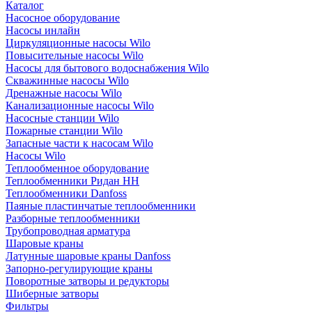
Каталог
Насосное оборудование
Насосы инлайн
Циркуляционные насосы Wilo
Повысительные насосы Wilo
Насосы для бытового водоснабжения Wilo
Скважинные насосы Wilo
Дренажные насосы Wilo
Канализационные насосы Wilo
Насосные станции Wilo
Пожарные станции Wilo
Запасные части к насосам Wilo
Насосы Wilo
Теплообменное оборудование
Теплообменники Ридан НН
Теплообменники Danfoss
Паяные пластинчатые теплообменники
Разборные теплообменники
Трубопроводная арматура
Шаровые краны
Латунные шаровые краны Danfoss
Запорно-регулирующие краны
Поворотные затворы и редукторы
Шиберные затворы
Фильтры