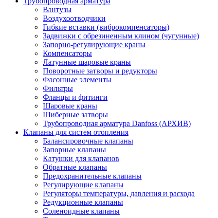
Трубопроводная арматура
Вантузы
Воздухоотводчики
Гибкие вставки (виброкомпенсаторы)
Задвижки с обрезиненным клином (чугунные)
Запорно-регулирующие краны
Компенсаторы
Латунные шаровые краны
Поворотные затворы и редукторы
Фасонные элементы
Фильтры
Фланцы и фитинги
Шаровые краны
Шиберные затворы
Трубопроводная арматура Danfoss (АРХИВ)
Клапаны для систем отопления
Балансировочные клапаны
Запорные клапаны
Катушки для клапанов
Обратные клапаны
Предохранительные клапаны
Регулирующие клапаны
Регуляторы температуры, давления и расхода
Редукционные клапаны
Соленоидные клапаны