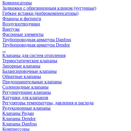
Компенсаторы
Задвижки с обрезиненным клином (чугунные)
Гибкие вставки (виброкомпенсаторы)
Фланцы и фитинги
Воздухоотводчики
Вантузы
Фасонные элементы
Трубопроводная арматура Danfoss
Трубопроводная арматура Dendor
...
Клапаны для систем отопления
Термостатические клапаны
Запорные клапаны
Балансировочные клапаны
Обратные клапаны
Предохранительные клапаны
Соленоидные клапаны
Регулирующие клапаны
Катушки для клапанов
Регуляторы температуры, давления и расхода
Редукционные клапаны
Клапаны Ридан
Клапаны Dendor
Клапаны Danfoss
Компрессоры