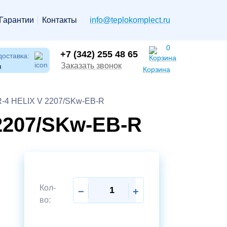
Гарантии
Контакты
info@teplokomplect.ru
0
+7 (342) 255 48 65
доставка:
Заказать звонок
я
Корзина
R-4 HELIX V 2207/SKw-EB-R
2207/SKw-EB-R
Кол-
−
+
во: