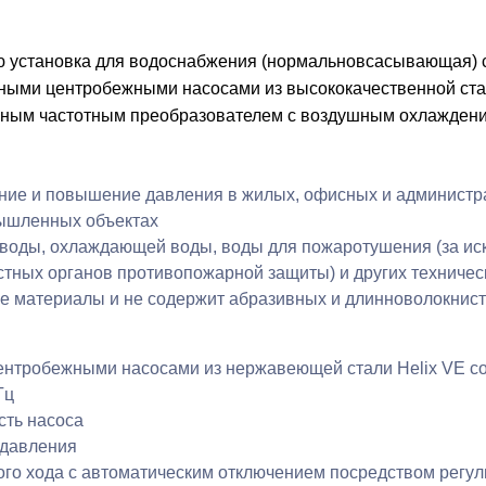
Отправить
даю своё согласие на обработку мо
ю установка для водоснабжения (нормальновсасывающая) 
ыми центробежными насосами из высококачественной стал
нопку «Отправить», я принимаю ус
нным частотным преобразователем с воздушным охлаждение
даю своё согласие на обработку мо
ие и повышение давления в жилых, офисных и администрат
мышленных объектах
 воды, охлаждающей воды, воды для пожаротушения (за и
тных органов противопожарной защиты) и других техническ
е материалы и не содержит абразивных и длинноволокнис
ентробежными насосами из нержавеющей стали Helix VE с
Гц
сть насоса
 давления
ого хода с автоматическим отключением посредством регу