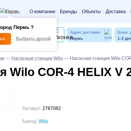
Пермь
О компании
Бренды
Объекты
Доставка
город Пермь ?
Адрес доставки:
Ближ. 
Пермь
1-2 дн
рно
Выбрать другой
ие
—
Насосные станции Wilo
—
Насосная станция Wilo CO
я Wilo COR-4 HELIX V 
Артикул:
2787082
Бренд:
Wilo