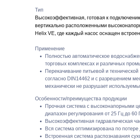
соглашения
и 
Тип
Высокоэффективная, готовая к подключени
вертикально расположенными высоконапорн
Нажимая к
Helix VE, где каждый насос оснащен встрое
соглашения
и 
Применение
Полностью автоматическое водоснабжен
торговых комплексах и различных про
Перекачивание питьевой и технической
согласно DIN14462 и с разрешением мес
механически не разрушает используемы
Особенности/преимущества продукции
Прочная система с высоконапорными ц
диапазон регулирования от 25 Гц до 60 
Высокоэффективная гидравлическая ча
Вся система оптимизирована по потере
Встроенная система распознавания сух