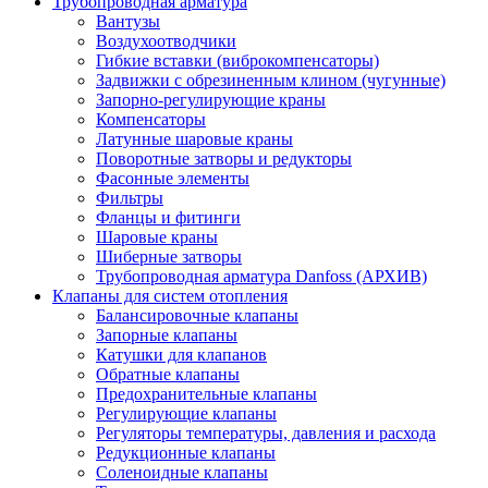
Трубопроводная арматура
Вантузы
Воздухоотводчики
Гибкие вставки (виброкомпенсаторы)
Задвижки с обрезиненным клином (чугунные)
Запорно-регулирующие краны
Компенсаторы
Латунные шаровые краны
Поворотные затворы и редукторы
Фасонные элементы
Фильтры
Фланцы и фитинги
Шаровые краны
Шиберные затворы
Трубопроводная арматура Danfoss (АРХИВ)
Клапаны для систем отопления
Балансировочные клапаны
Запорные клапаны
Катушки для клапанов
Обратные клапаны
Предохранительные клапаны
Регулирующие клапаны
Регуляторы температуры, давления и расхода
Редукционные клапаны
Соленоидные клапаны