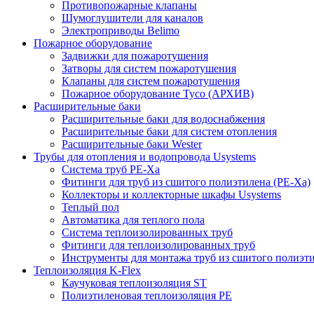
Противопожарные клапаны
Шумоглушители для каналов
Электроприводы Belimo
Пожарное оборудование
Задвижки для пожаротушения
Затворы для систем пожаротушения
Клапаны для систем пожаротушения
Пожарное оборудование Tyco (АРХИВ)
Расширительные баки
Расширительные баки для водоснабжения
Расширительные баки для систем отопления
Расширительные баки Wester
Трубы для отопления и водопровода Usystems
Система труб PE-Xa
Фитинги для труб из сшитого полиэтилена (PE-Xa)
Коллекторы и коллекторные шкафы Usystems
Теплый пол
Автоматика для теплого пола
Система теплоизолированных труб
Фитинги для теплоизолированных труб
Инструменты для монтажа труб из сшитого полиэт
Теплоизоляция K-Flex
Каучуковая теплоизоляция ST
Полиэтиленовая теплоизоляция PE