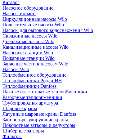
Каталог
Насосное оборудование
Насосы инлайн
Циркуляционные насосы Wilo
Повысительные насосы Wilo
Насосы для бытового водоснабжения Wilo
Скважинные насосы Wilo
Дренажные насосы Wilo
Канализационные насосы Wilo
Насосные станции Wilo
Пожарные станции Wilo
Запасные части к насосам Wilo
Насосы Wilo
Теплообменное оборудование
Теплообменники Ридан НН
Теплообменники Danfoss
Паяные пластинчатые теплообменники
Разборные теплообменники
Трубопроводная арматура
Шаровые краны
Латунные шаровые краны Danfoss
Запорно-регулирующие краны
Поворотные затворы и редукторы
Шиберные затворы
Фильтры