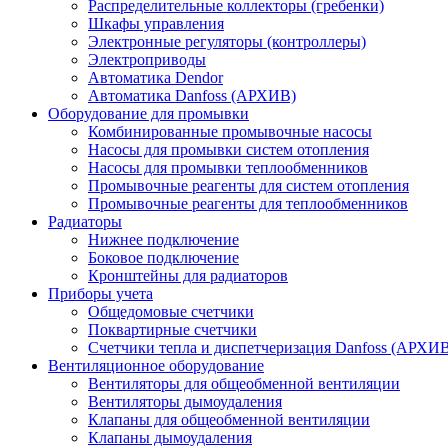
Распределительные коллекторы (гребенки)
Шкафы управления
Электронные регуляторы (контроллеры)
Электроприводы
Автоматика Dendor
Автоматика Danfoss (АРХИВ)
Оборудование для промывки
Комбинированные промывочные насосы
Насосы для промывки систем отопления
Насосы для промывки теплообменников
Промывочные реагенты для систем отопления
Промывочные реагенты для теплообменников
Радиаторы
Нижнее подключение
Боковое подключение
Кронштейны для радиаторов
Приборы учета
Общедомовые счетчики
Поквартирные счетчики
Счетчики тепла и диспетчеризация Danfoss (АРХИ
Вентиляционное оборудование
Вентиляторы для общеобменной вентиляции
Вентиляторы дымоудаления
Клапаны для общеобменной вентиляции
Клапаны дымоудаления