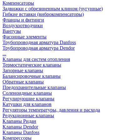
Компенсаторы
Задвижки с обрезиненным клином (чугунные)
Гибкие вставки (виброкомпенсаторы)
Фланцы и фитинги
Воздухоотводчики
Вантузы
Фасонные элементы
Трубопроводная арматура Danfoss
Трубопроводная арматура Dendor
...
Клапаны для систем отопления
Термостатические клапаны
Запорные клапаны
Балансировочные клапаны
Обратные клапаны
Предохранительные клапаны
Соленоидные клапаны
Регулирующие клапаны
Катушки для клапанов
Регуляторы температуры, давления и расхода
Редукционные клапаны
Клапаны Ридан
Клапаны Dendor
Клапаны Danfoss
Компрессоры