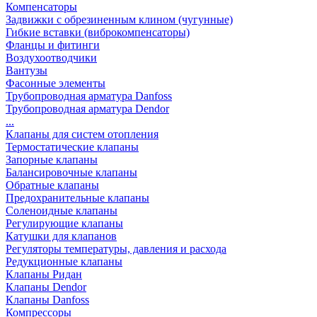
Компенсаторы
Задвижки с обрезиненным клином (чугунные)
Гибкие вставки (виброкомпенсаторы)
Фланцы и фитинги
Воздухоотводчики
Вантузы
Фасонные элементы
Трубопроводная арматура Danfoss
Трубопроводная арматура Dendor
...
Клапаны для систем отопления
Термостатические клапаны
Запорные клапаны
Балансировочные клапаны
Обратные клапаны
Предохранительные клапаны
Соленоидные клапаны
Регулирующие клапаны
Катушки для клапанов
Регуляторы температуры, давления и расхода
Редукционные клапаны
Клапаны Ридан
Клапаны Dendor
Клапаны Danfoss
Компрессоры