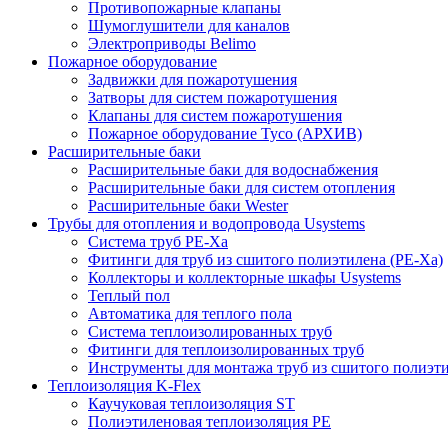
Противопожарные клапаны
Шумоглушители для каналов
Электроприводы Belimo
Пожарное оборудование
Задвижки для пожаротушения
Затворы для систем пожаротушения
Клапаны для систем пожаротушения
Пожарное оборудование Tyco (АРХИВ)
Расширительные баки
Расширительные баки для водоснабжения
Расширительные баки для систем отопления
Расширительные баки Wester
Трубы для отопления и водопровода Usystems
Система труб PE-Xa
Фитинги для труб из сшитого полиэтилена (PE-Xa)
Коллекторы и коллекторные шкафы Usystems
Теплый пол
Автоматика для теплого пола
Система теплоизолированных труб
Фитинги для теплоизолированных труб
Инструменты для монтажа труб из сшитого полиэт
Теплоизоляция K-Flex
Каучуковая теплоизоляция ST
Полиэтиленовая теплоизоляция PE