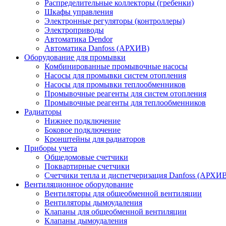
Распределительные коллекторы (гребенки)
Шкафы управления
Электронные регуляторы (контроллеры)
Электроприводы
Автоматика Dendor
Автоматика Danfoss (АРХИВ)
Оборудование для промывки
Комбинированные промывочные насосы
Насосы для промывки систем отопления
Насосы для промывки теплообменников
Промывочные реагенты для систем отопления
Промывочные реагенты для теплообменников
Радиаторы
Нижнее подключение
Боковое подключение
Кронштейны для радиаторов
Приборы учета
Общедомовые счетчики
Поквартирные счетчики
Счетчики тепла и диспетчеризация Danfoss (АРХИ
Вентиляционное оборудование
Вентиляторы для общеобменной вентиляции
Вентиляторы дымоудаления
Клапаны для общеобменной вентиляции
Клапаны дымоудаления