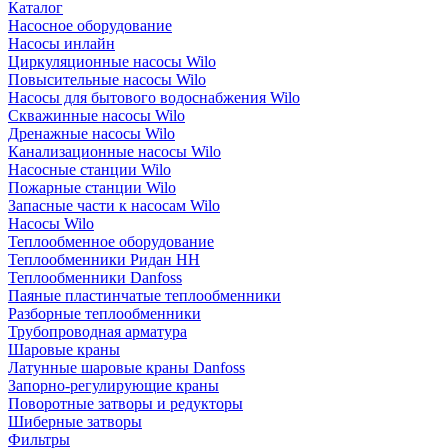
Каталог
Насосное оборудование
Насосы инлайн
Циркуляционные насосы Wilo
Повысительные насосы Wilo
Насосы для бытового водоснабжения Wilo
Скважинные насосы Wilo
Дренажные насосы Wilo
Канализационные насосы Wilo
Насосные станции Wilo
Пожарные станции Wilo
Запасные части к насосам Wilo
Насосы Wilo
Теплообменное оборудование
Теплообменники Ридан НН
Теплообменники Danfoss
Паяные пластинчатые теплообменники
Разборные теплообменники
Трубопроводная арматура
Шаровые краны
Латунные шаровые краны Danfoss
Запорно-регулирующие краны
Поворотные затворы и редукторы
Шиберные затворы
Фильтры