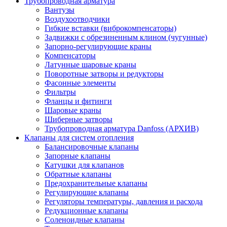
Трубопроводная арматура
Вантузы
Воздухоотводчики
Гибкие вставки (виброкомпенсаторы)
Задвижки с обрезиненным клином (чугунные)
Запорно-регулирующие краны
Компенсаторы
Латунные шаровые краны
Поворотные затворы и редукторы
Фасонные элементы
Фильтры
Фланцы и фитинги
Шаровые краны
Шиберные затворы
Трубопроводная арматура Danfoss (АРХИВ)
Клапаны для систем отопления
Балансировочные клапаны
Запорные клапаны
Катушки для клапанов
Обратные клапаны
Предохранительные клапаны
Регулирующие клапаны
Регуляторы температуры, давления и расхода
Редукционные клапаны
Соленоидные клапаны